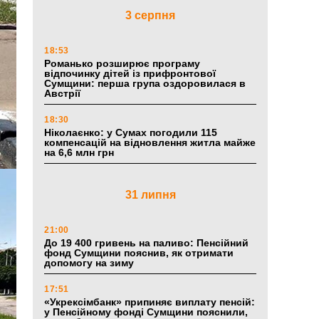
3 серпня
18:53
Романько розширює програму
відпочинку дітей із прифронтової
Сумщини: перша група оздоровилася в
Австрії
18:30
Ніколаєнко: у Сумах погодили 115
компенсацій на відновлення житла майже
на 6,6 млн грн
31 липня
21:00
До 19 400 гривень на паливо: Пенсійний
фонд Сумщини пояснив, як отримати
допомогу на зиму
17:51
«Укрексімбанк» припиняє виплату пенсій:
у Пенсійному фонді Сумщини пояснили,