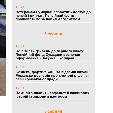
18:20
Ветеранам Сумщини спростять доступ до
пенсій і виплат: Пенсійний фонд
працюватиме за новим алгоритмом
6 серпня
18:51
По 5 тисяч гривень до першого класу:
Пенсійний фонд Сумщини розпочав
оформлення «Пакунка школяра»
18:06
Безпека, фортифікації та підземні школи:
Романько розповів про ключові рішення
сесії Сумської облради
17:39
Поки літо плавить асфальт: 5 книжкових
історій із зимовим настроєм
5 серпня