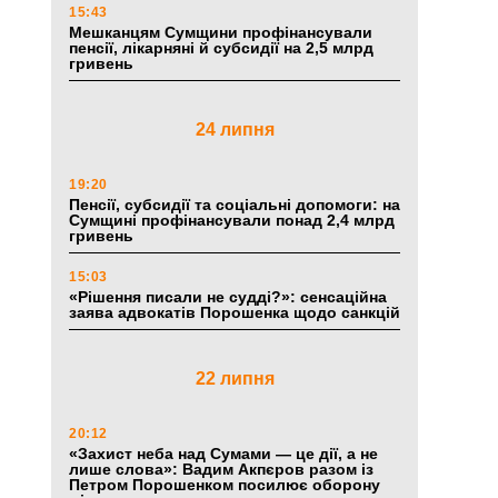
15:43
Мешканцям Сумщини профінансували
пенсії, лікарняні й субсидії на 2,5 млрд
гривень
24 липня
19:20
Пенсії, субсидії та соціальні допомоги: на
Сумщині профінансували понад 2,4 млрд
гривень
15:03
«Рішення писали не судді?»: сенсаційна
заява адвокатів Порошенка щодо санкцій
22 липня
20:12
«Захист неба над Сумами — це дії, а не
лише слова»: Вадим Акпєров разом із
Петром Порошенком посилює оборону