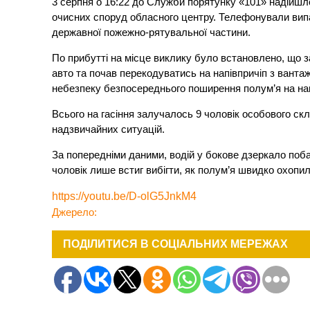
3 серпня о 16:22 до Служби порятунку «101» надійшл
очисних споруд обласного центру. Телефонували випад
державної пожежно-рятувальної частини.
По прибутті на місце виклику було встановлено, що з
авто та почав перекодуватись на напівпричіп з ванта
небезпеку безпосереднього поширення полум’я на напі
Всього на гасіння залучалось 9 чоловік особового ск
надзвичайних ситуацій.
За попередніми даними, водій у бокове дзеркало поба
чоловік лише встиг вибігти, як полум’я швидко охопи
https://youtu.be/D-olG5JnkM4
Джерело:
ПОДІЛИТИСЯ В СОЦІАЛЬНИХ МЕРЕЖАХ