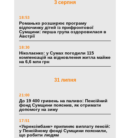
3 серпня
18:53
Романько розширює програму
відпочинку дітей із прифронтової
Сумщини: перша група оздоровилася в
Австрії
18:30
Ніколаєнко: у Сумах погодили 115
компенсацій на відновлення житла майже
на 6,6 млн грн
31 липня
21:00
До 19 400 гривень на паливо: Пенсійний
фонд Сумщини пояснив, як отримати
допомогу на зиму
17:51
«Укрексімбанк» припиняє виплату пенсій:
у Пенсійному фонді Сумщини пояснили,
що робити людям