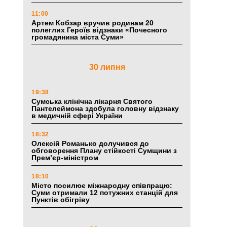
11:00
Артем Кобзар вручив родинам 20
полеглих Героїв відзнаки «Почесного
громадянина міста Суми»
30 липня
19:38
Сумська клінічна лікарня Святого
Пантелеймона здобула головну відзнаку
в медичній сфері України
18:32
Олексій Романько долучився до
обговорення Плану стійкості Сумщини з
Прем’єр-міністром
18:10
Місто посилює міжнародну співпрацю:
Суми отримали 12 потужних станцій для
Пунктів обігріву