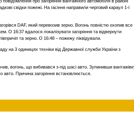
о повідомлення про загоряння вантажного автомобіля в районі
кові свідки пожежі. На гасіння направили черговий караул 1-ї
агорівся DAF, який перевозив зерно. Вогонь повністю охопив все
жем. О 16:37 вдалося локалізувати загоряння та відвернути
впричіп та зерно. О 16:48 – пожежу ліквідували.
ладу на 3 одиницях техніки від Державної служби України з
чив, вогонь, що вибивався з-під шасі авто. Зупинивши вантажівк
ло авто. Причина загоряння встановлюється.