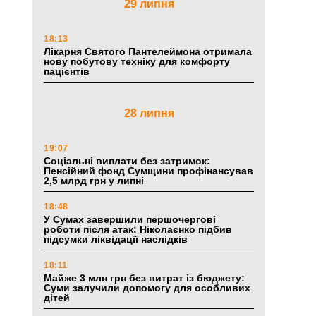
29 липня
18:13
Лікарня Святого Пантелеймона отримала
нову побутову техніку для комфорту
пацієнтів
28 липня
19:07
Соціальні виплати без затримок:
Пенсійний фонд Сумщини профінансував
2,5 млрд грн у липні
18:48
У Сумах завершили першочергові
роботи після атак: Ніколаєнко підбив
підсумки ліквідації наслідків
18:11
Майже 3 млн грн без витрат із бюджету:
Суми залучили допомогу для особливих
дітей