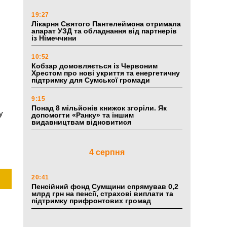
19:27
Лікарня Святого Пантелеймона отримала
апарат УЗД та обладнання від партнерів
із Німеччини
10:52
Кобзар домовляється із Червоним
Хрестом про нові укриття та енергетичну
підтримку для Сумської громади
9:15
Понад 8 мільйонів книжок згоріли. Як
у
допомогти «Ранку» та іншим
видавництвам відновитися
4 серпня
20:41
Пенсійний фонд Сумщини спрямував 0,2
млрд грн на пенсії, страхові виплати та
підтримку прифронтових громад