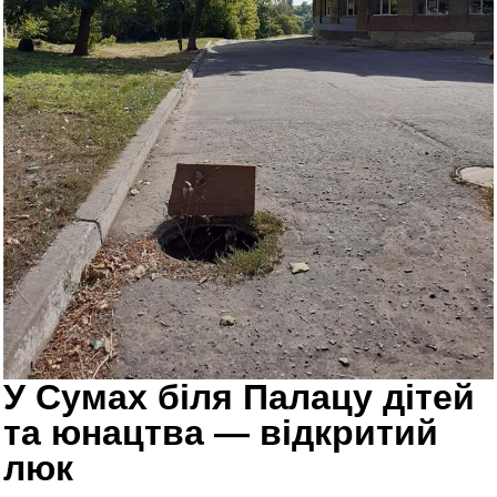
У Сумах біля Палацу дітей
та юнацтва — відкритий
люк