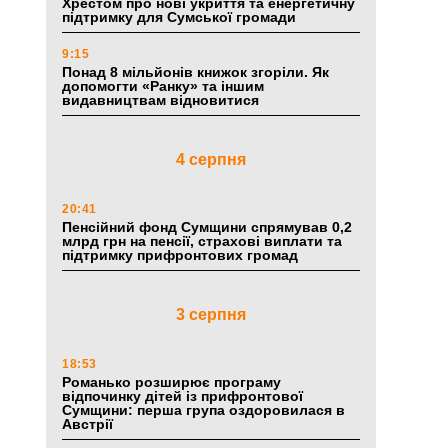
Хрестом про нові укриття та енергетичну
підтримку для Сумської громади
9:15
Понад 8 мільйонів книжок згоріли. Як
допомогти «Ранку» та іншим
видавництвам відновитися
4 серпня
20:41
Пенсійний фонд Сумщини спрямував 0,2
млрд грн на пенсії, страхові виплати та
підтримку прифронтових громад
3 серпня
18:53
Романько розширює програму
відпочинку дітей із прифронтової
Сумщини: перша група оздоровилася в
Австрії