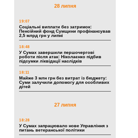
28 липня
19:07
Соціальні виплати без затримок:
Пенсійний фонд Сумщини профінансував
2,5 млрд грн у липні
18:48
У Сумах завершили першочергові
роботи після атак: Ніколаєнко підбив
підсумки ліквідації наслідків
18:11
Майже 3 млн грн без витрат із бюджету:
Суми залучили допомогу для особливих
дітей
27 липня
18:28
У Сумах запрацювало нове Управління з
питань ветеранської політики