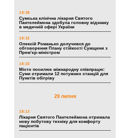
19:38
Сумська клінічна лікарня Святого
Пантелеймона здобула головну відзнаку
в медичній сфері України
18:32
Олексій Романько долучився до
обговорення Плану стійкості Сумщини з
Прем’єр-міністром
18:10
Місто посилює міжнародну співпрацю:
Суми отримали 12 потужних станцій для
Пунктів обігріву
29 липня
18:13
Лікарня Святого Пантелеймона отримала
нову побутову техніку для комфорту
пацієнтів