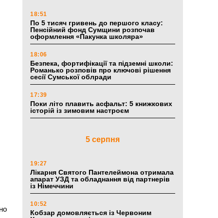
18:51
По 5 тисяч гривень до першого класу:
Пенсійний фонд Сумщини розпочав
оформлення «Пакунка школяра»
18:06
Безпека, фортифікації та підземні школи:
Романько розповів про ключові рішення
сесії Сумської облради
17:39
Поки літо плавить асфальт: 5 книжкових
історій із зимовим настроєм
5 серпня
19:27
Лікарня Святого Пантелеймона отримала
апарат УЗД та обладнання від партнерів
із Німеччини
10:52
но
Кобзар домовляється із Червоним