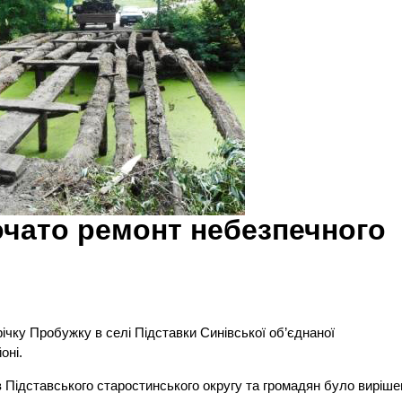
очато ремонт небезпечного
ічку Пробужку в селі Підставки Синівської об’єднаної
оні.
їв Підставського старостинського округу та громадян було виріше