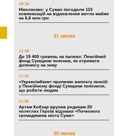
18:30
Ніколаєнко: у Сумах погодили 115
компенсацій на відновлення житла майже
на 6,6 млн грн
31 липня
21:00
До 19 400 гривень на паливо: Пенсійний
фонд Сумщини пояснив, як отримати
допомогу на зиму
17:51
«Укрексімбанк» припиняє виплату пенсій:
у Пенсійному фонді Сумщини пояснили,
що робити людям
11:00
Артем Кобзар вручив родинам 20
полеглих Героїв відзнаки «Почесного
громадянина міста Суми»
30 липня