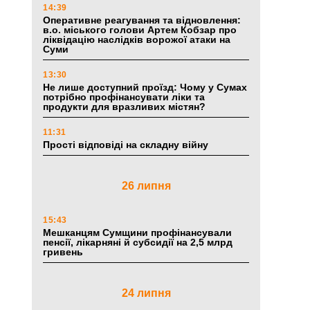
14:39
Оперативне реагування та відновлення:
в.о. міського голови Артем Кобзар про
ліквідацію наслідків ворожої атаки на
Суми
13:30
Не лише доступний проїзд: Чому у Сумах
потрібно профінансувати ліки та
продукти для вразливих містян?
11:31
Прості відповіді на складну війну
26 липня
15:43
Мешканцям Сумщини профінансували
пенсії, лікарняні й субсидії на 2,5 млрд
гривень
24 липня