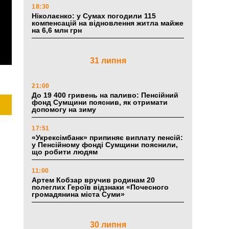
18:30
Ніколаєнко: у Сумах погодили 115
компенсацій на відновлення житла майже
на 6,6 млн грн
31 липня
21:00
До 19 400 гривень на паливо: Пенсійний
фонд Сумщини пояснив, як отримати
допомогу на зиму
17:51
«Укрексімбанк» припиняє виплату пенсій:
у Пенсійному фонді Сумщини пояснили,
що робити людям
11:00
Артем Кобзар вручив родинам 20
полеглих Героїв відзнаки «Почесного
громадянина міста Суми»
30 липня