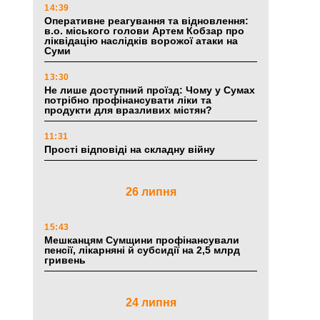
14:39
Оперативне реагування та відновлення:
в.о. міського голови Артем Кобзар про
ліквідацію наслідків ворожої атаки на
Суми
13:30
Не лише доступний проїзд: Чому у Сумах
потрібно профінансувати ліки та
продукти для вразливих містян?
11:31
Прості відповіді на складну війну
26 липня
15:43
Мешканцям Сумщини профінансували
пенсії, лікарняні й субсидії на 2,5 млрд
гривень
24 липня