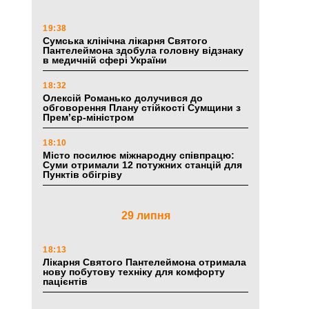
19:38
Сумська клінічна лікарня Святого
Пантелеймона здобула головну відзнаку
в медичній сфері України
18:32
Олексій Романько долучився до
обговорення Плану стійкості Сумщини з
Прем’єр-міністром
18:10
Місто посилює міжнародну співпрацю:
Суми отримали 12 потужних станцій для
Пунктів обігріву
29 липня
18:13
Лікарня Святого Пантелеймона отримала
нову побутову техніку для комфорту
пацієнтів