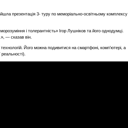
ойшла презентація 3- туру по меморіально-освітньому комплексу
орозуміння і толерантність» Ігор Лушніков та його однодумці.
, — сказав він.
технологій. Його можна подивитися на смартфоні, комп’ютері, а
 реальності).