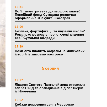
18:51
По 5 тисяч гривень до першого класу:
Пенсійний фонд Сумщини розпочав
оформлення «Пакунка школяра»
18:06
Безпека, фортифікації та підземні школи:
Романько розповів про ключові рішення
сесії Сумської облради
17:39
Поки літо плавить асфальт: 5 книжкових
історій із зимовим настроєм
5 серпня
19:27
Лікарня Святого Пантелеймона отримала
апарат УЗД та обладнання від партнерів
із Німеччини
10:52
Кобзар домовляється із Червоним