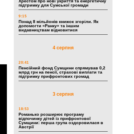
Хрестом про нові укриття та енергетичну
підтримку для Сумської громади
9:15
Понад 8 мільйонів книжок згоріли. Як
допомогти «Ранку» та іншим
видавництвам відновитися
4 серпня
20:41
Пенсійний фонд Сумщини спрямував 0,2
млрд грн на пенсії, страхові виплати та
підтримку прифронтових громад
3 серпня
18:53
Романько розширює програму
відпочинку дітей із прифронтової
Сумщини: перша група оздоровилася в
Австрії