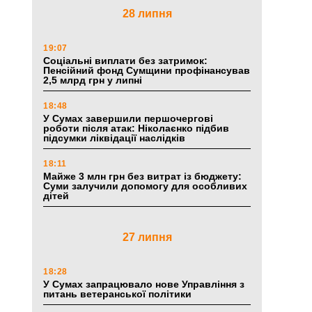
28 липня
19:07
Соціальні виплати без затримок:
Пенсійний фонд Сумщини профінансував
2,5 млрд грн у липні
18:48
У Сумах завершили першочергові
роботи після атак: Ніколаєнко підбив
підсумки ліквідації наслідків
18:11
Майже 3 млн грн без витрат із бюджету:
Суми залучили допомогу для особливих
дітей
27 липня
18:28
У Сумах запрацювало нове Управління з
питань ветеранської політики