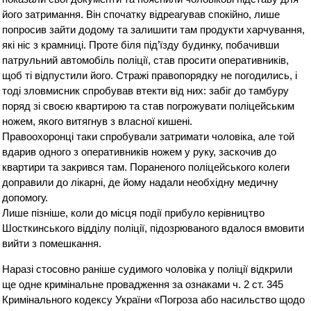
його затримання. Він спочатку відреагував спокійно, лише
попросив зайти додому та залишити там продукти харчування,
які ніс з крамниці. Проте біля під’їзду будинку, побачивши
патрульний автомобіль поліції, став просити оперативників,
щоб ті відпустили його. Стражі правопорядку не погодились, і
тоді зловмисник спробував втекти від них: забіг до тамбуру
поряд зі своєю квартирою та став погрожувати поліцейським
ножем, якого витягнув з власної кишені.
Правоохоронці таки спробували затримати чоловіка, але той
вдарив одного з оперативників ножем у руку, заскочив до
квартири та закрився там. Пораненого поліцейського колеги
доправили до лікарні, де йому надали необхідну медичну
допомогу.
Лише пізніше, коли до місця події прибуло керівництво
Шосткинського відділу поліції, підозрюваного вдалося вмовити
вийти з помешкання.
Наразі стосовно раніше судимого чоловіка у поліції відкрили
ще одне кримінальне провадження за ознаками ч. 2 ст. 345
Кримінального кодексу України «Погроза або насильство щодо