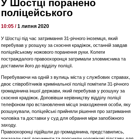
У Шостці поранено
поліцейського
10:05 /
1 липня 2020
У Шостці під час затримання 31-річного іноземця, який
перебував у розшуку за скоєння крадіжок, останній завдав
поліцейському ножового поранення руки. Колеги
постраждалого правоохоронця затримали зловмисника та
доставили його до відділу поліції.
Перебуваючи на одній з вулиць міста у службових справах,
двоє співробітників кримінальної поліції помітили 31-річного
г
ромадянина іншої держави, який перебував у розшуку за
скоєння крадіжок. Доповівши керівництву відділу поліції
телефоном про встановлення місця знаходження особи, яку
розшукували, поліцейські прийняли рішення про затримання
чоловіка та доставки у суд для обрання міри запобіжного
заходу.
Правоохоронці підійшли до громадянина, представились,
показали свої документи та пояснили чоловікові підставу для