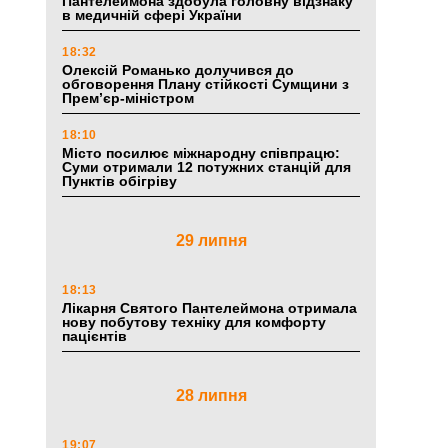
Пантелеймона здобула головну відзнаку
в медичній сфері України
18:32
Олексій Романько долучився до
обговорення Плану стійкості Сумщини з
Прем’єр-міністром
18:10
Місто посилює міжнародну співпрацю:
Суми отримали 12 потужних станцій для
Пунктів обігріву
29 липня
18:13
Лікарня Святого Пантелеймона отримала
нову побутову техніку для комфорту
пацієнтів
28 липня
19:07