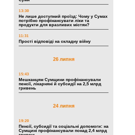
13:30
Не лише доступний проїзд: Чому у Сумах
потрібно профінансувати ліки та
продукти для вразливих містян?
11:31
Прості відповіді на складну війну
26 липня
15:43
Мешканцям Сумщини профінансували
пенсії, лікарняні й субсидії на 2,5 млрд
гривень
24 липня
19:20
Пенсії, субсидії та соціальні допомоги: на
Сумщині профінансували понад 2,4 млрд
гривень