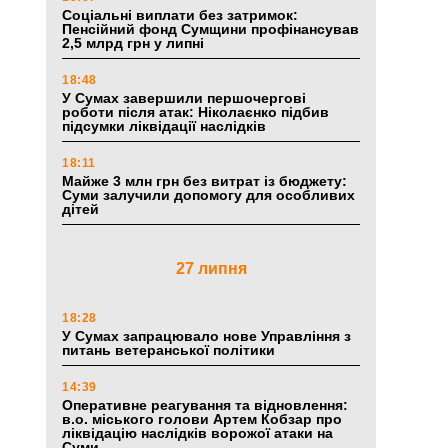
Соціальні виплати без затримок:
Пенсійний фонд Сумщини профінансував
2,5 млрд грн у липні
18:48
У Сумах завершили першочергові
роботи після атак: Ніколаєнко підбив
підсумки ліквідації наслідків
18:11
Майже 3 млн грн без витрат із бюджету:
Суми залучили допомогу для особливих
дітей
27 липня
18:28
У Сумах запрацювало нове Управління з
питань ветеранської політики
14:39
Оперативне реагування та відновлення:
в.о. міського голови Артем Кобзар про
ліквідацію наслідків ворожої атаки на
Суми