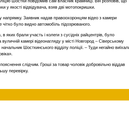
оліцію Шостки повідомив сам власник крамниці. Він розповів, що
ки у якості відвідувача, взяв дві мотопокришки.
му напрямку. Заявник надав правоохоронцям відео з камери
е чітко було видно автомобіль підозрюваного.
в яких брали участь і колеги з сусідніх райцентрів, було
 вуличній камері відеонагляду у місті Новгород – Сіверському
, начальник Шосткинського відділу поліції. – Туди негайно виїхал
овіка».
 пояснення слідчим. Гроші за товар чоловік добровільно віддав
ьшу перевірку.