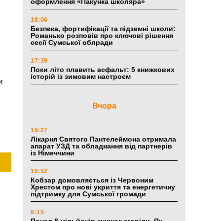
оформлення «Пакунка школяра»
18:06
Безпека, фортифікації та підземні школи:
Романько розповів про ключові рішення
сесії Сумської облради
17:39
Поки літо плавить асфальт: 5 книжкових
історій із зимовим настроєм
и
Вчора
19:27
Лікарня Святого Пантелеймона отримала
апарат УЗД та обладнання від партнерів
із Німеччини
10:52
Кобзар домовляється із Червоним
Хрестом про нові укриття та енергетичну
підтримку для Сумської громади
9:15