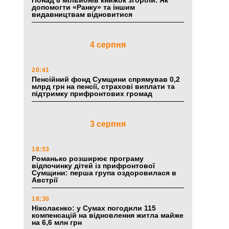
Понад 8 мільйонів книжок згоріли. Як
допомогти «Ранку» та іншим
видавництвам відновитися
4 серпня
20:41
Пенсійний фонд Сумщини спрямував 0,2
млрд грн на пенсії, страхові виплати та
підтримку прифронтових громад
3 серпня
18:53
Романько розширює програму
відпочинку дітей із прифронтової
Сумщини: перша група оздоровилася в
Австрії
18:30
Ніколаєнко: у Сумах погодили 115
компенсацій на відновлення житла майже
на 6,6 млн грн