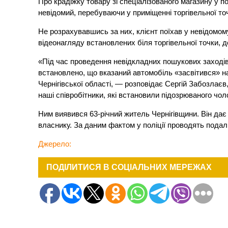
Про крадіжку товару зі спеціалізованого магазину у п
невідомий, переб
уваючи у приміщенні торгівельної точ
Не розрахувавшись за них, клієнт поїхав у невідомо
відеонагляду встановлених біля торгівельної точки, д
«Під час проведення невідкладних пошукових заходів, 
встановлено, що вказаний автомобіль «засвітився» на
Чернігівської області, — розповідає Сергій Забозлаєв
наші співробітники, які встановили підозрюваного чол
Ним виявився 63-річний житель Чернігівщини. Він дає
власнику. За даним фактом у поліції проводять подал
Джерело:
ПОДІЛИТИСЯ В СОЦІАЛЬНИХ МЕРЕЖАХ