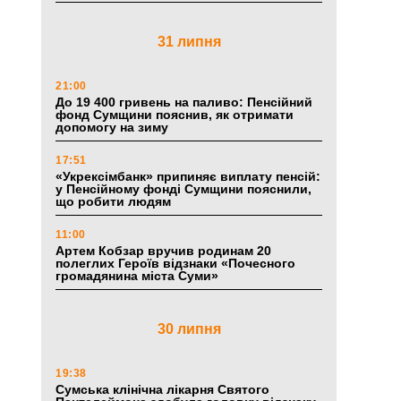
31 липня
21:00
До 19 400 гривень на паливо: Пенсійний
фонд Сумщини пояснив, як отримати
допомогу на зиму
17:51
«Укрексімбанк» припиняє виплату пенсій:
у Пенсійному фонді Сумщини пояснили,
що робити людям
11:00
Артем Кобзар вручив родинам 20
полеглих Героїв відзнаки «Почесного
громадянина міста Суми»
30 липня
19:38
Сумська клінічна лікарня Святого