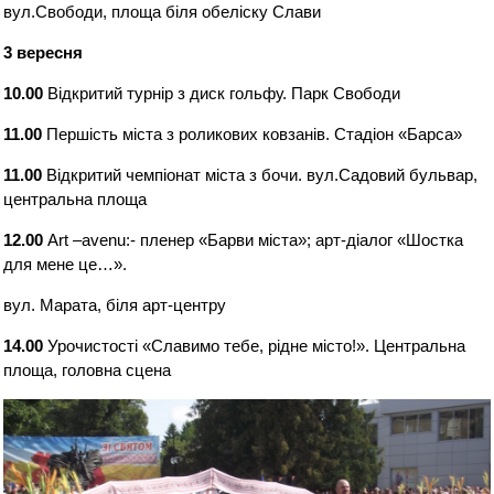
вул.Свободи, площа біля обеліску Слави
3 вересня
10.00
Відкритий турнір з диск гольфу. Парк Свободи
11.00
Першість міста з роликових ковзанів. Стадіон «Барса»
11.00
Відкритий чемпіонат міста з бочи. вул.Садовий бульвар,
центральна площа
12.00
Art –avenu:- пленер «Барви міста»; арт-діалог «Шостка
для мене це…».
вул. Марата, біля арт-центру
14.00
Урочистості «Славимо тебе, рідне місто!». Центральна
площа, головна сцена