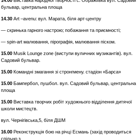
14.00
Виставка народної творчості с. Ображіївка вул. Садовий
бульвар, центральна площа
14.30
Art –avenu: вул. Марата, біля арт-центру
— скринька гарного настрою; побажання та приємності;
— spin-art малювання, пірографія, малювання піском.
15.00
Musik Lounge zone (виступи вуличних музикантів). вул.
Садовий бульвар.
15.00
Командні змагання зі стронгмену. стадіон «Барса»
15.00
Бампербол, пушбол. вул. Садовий бульвар, центральна
площа
15.00
Виставка творчих робіт художнього відділення дитячої
школи мистецтв.
вул. Чернігівська,5, біля ДШМ
16.00
Реконструкція бою на річці Есмань (захід проводиться
спільно з