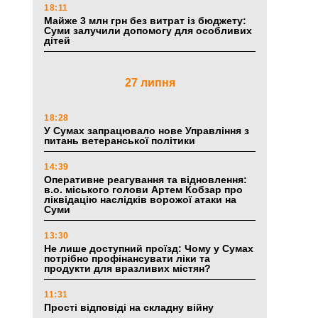
18:11
Майже 3 млн грн без витрат із бюджету:
Суми залучили допомогу для особливих
дітей
27 липня
18:28
У Сумах запрацювало нове Управління з
питань ветеранської політики
14:39
Оперативне реагування та відновлення:
в.о. міського голови Артем Кобзар про
ліквідацію наслідків ворожої атаки на
Суми
13:30
Не лише доступний проїзд: Чому у Сумах
потрібно профінансувати ліки та
продукти для вразливих містян?
11:31
Прості відповіді на складну війну