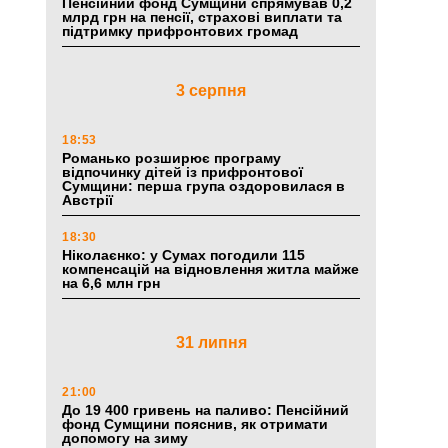
Пенсійний фонд Сумщини спрямував 0,2
млрд грн на пенсії, страхові виплати та
підтримку прифронтових громад
3 серпня
18:53
Романько розширює програму
відпочинку дітей із прифронтової
Сумщини: перша група оздоровилася в
Австрії
18:30
Ніколаєнко: у Сумах погодили 115
компенсацій на відновлення житла майже
на 6,6 млн грн
31 липня
21:00
До 19 400 гривень на паливо: Пенсійний
фонд Сумщини пояснив, як отримати
допомогу на зиму