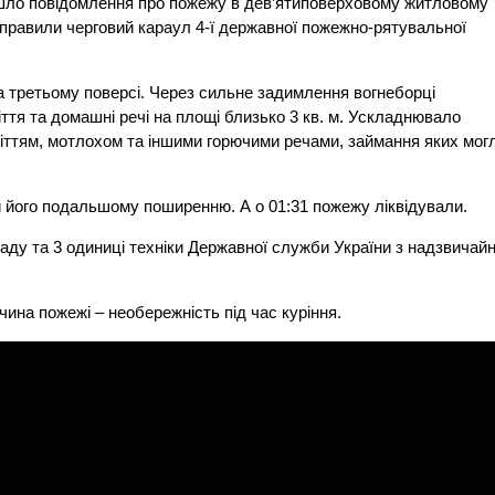
йшло повідомлення про пожежу в дев’ятиповерховому житловому
аправили черговий караул 4-ї державної пожежно-рятувальної
а третьому поверсі. Через сильне задимлення вогнеборці
ття та домашні речі на площі близько 3 кв. м. Ускладнювало
іттям, мотлохом та іншими горючими речами, займання яких мог
и його подальшому поширенню. А о 01:31 пожежу ліквідували.
ладу та 3 одиниці техніки Державної служби України з надзвичай
ина пожежі – необережність під час куріння.