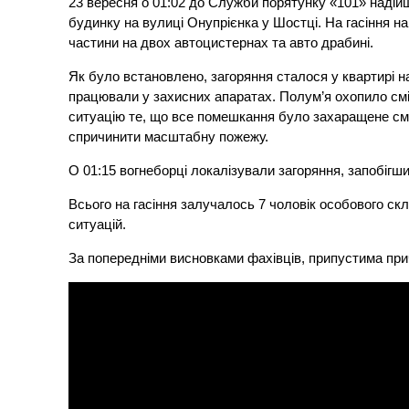
23 вересня о 01:02 до Служби порятунку «101» наді
будинку на вулиці Онупрієнка у Шостці. На гасіння н
частини на двох автоцистернах та авто драбині.
Як було встановлено, загоряння сталося у квартирі н
працювали у захисних апаратах. Полум’я охопило смі
ситуацію те, що все помешкання було захаращене см
спричинити масштабну пожежу.
О 01:15 вогнеборці локалізували загоряння, запобігш
Всього на гасіння залучалось 7 чоловік особового ск
ситуацій.
За попередніми висновками фахівців, припустима прич