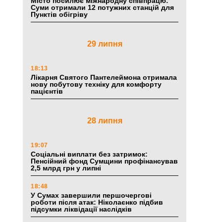
Місто посилює міжнародну співпрацю:
Суми отримали 12 потужних станцій для
Пунктів обігріву
29 липня
18:13
Лікарня Святого Пантелеймона отримала
нову побутову техніку для комфорту
пацієнтів
28 липня
19:07
Соціальні виплати без затримок:
Пенсійний фонд Сумщини профінансував
2,5 млрд грн у липні
18:48
У Сумах завершили першочергові
роботи після атак: Ніколаєнко підбив
підсумки ліквідації наслідків