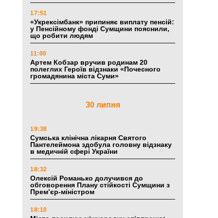
17:51
«Укрексімбанк» припиняє виплату пенсій:
у Пенсійному фонді Сумщини пояснили,
що робити людям
11:00
Артем Кобзар вручив родинам 20
полеглих Героїв відзнаки «Почесного
громадянина міста Суми»
30 липня
19:38
Сумська клінічна лікарня Святого
Пантелеймона здобула головну відзнаку
в медичній сфері України
18:32
Олексій Романько долучився до
обговорення Плану стійкості Сумщини з
Прем’єр-міністром
18:10