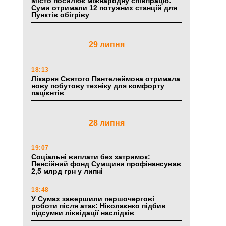
Місто посилює міжнародну співпрацю:
Суми отримали 12 потужних станцій для
Пунктів обігріву
29 липня
18:13
Лікарня Святого Пантелеймона отримала
нову побутову техніку для комфорту
пацієнтів
28 липня
19:07
Соціальні виплати без затримок:
Пенсійний фонд Сумщини профінансував
2,5 млрд грн у липні
18:48
У Сумах завершили першочергові
роботи після атак: Ніколаєнко підбив
підсумки ліквідації наслідків