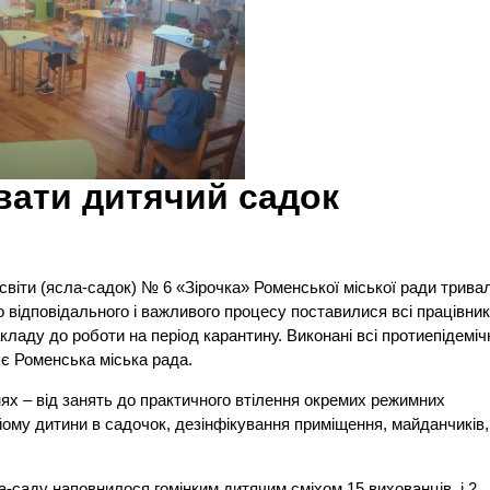
вати дитячий садок
віти (ясла-садок) № 6 «Зірочка» Роменської міської ради трива
о відповідального і важливого процесу поставилися всі працівни
кладу до роботи на період карантину. Виконані всі протиепідеміч
яє Роменська міська рада.
ях – від занять до практичного втілення окремих режимних
йому дитини в садочок, дезінфікування приміщення, майданчиків,
ла-саду наповнилося гомінким дитячим сміхом 15 вихованців і 2