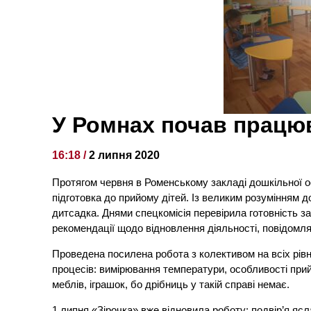
У Ромнах почав працю
16:18 /
2 липня 2020
Протягом червня в Роменському закладі дошкільної ос
підготовка до прийому дітей. Із великим розумінням д
дитсадка. Днями спецкомісія перевірила готовність за
рекомендації щодо відновлення діяльності, повідомл
Проведена посилена робота з колективом на всіх рівн
процесів: вимірювання температури, особливості при
меблів, іграшок, бо дрібниць у такій справі немає.
1 липня «Зірочка» вже відновила роботу: подвір’я яс