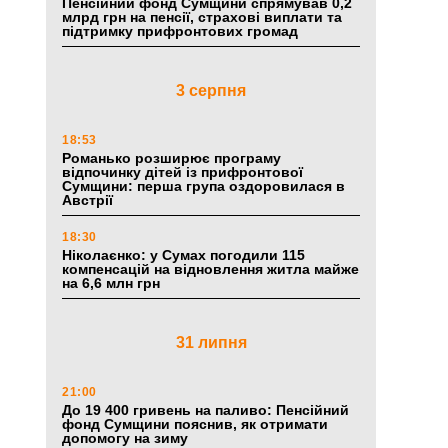
Пенсійний фонд Сумщини спрямував 0,2
млрд грн на пенсії, страхові виплати та
підтримку прифронтових громад
3 серпня
18:53
Романько розширює програму
відпочинку дітей із прифронтової
Сумщини: перша група оздоровилася в
Австрії
18:30
Ніколаєнко: у Сумах погодили 115
компенсацій на відновлення житла майже
на 6,6 млн грн
31 липня
21:00
До 19 400 гривень на паливо: Пенсійний
фонд Сумщини пояснив, як отримати
допомогу на зиму