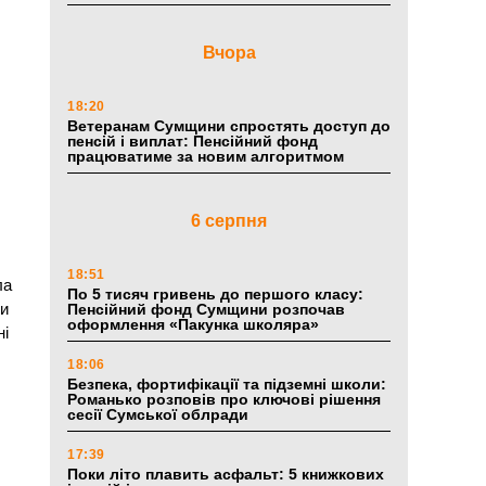
Вчора
18:20
Ветеранам Сумщини спростять доступ до
пенсій і виплат: Пенсійний фонд
працюватиме за новим алгоритмом
6 серпня
18:51
ла
По 5 тисяч гривень до першого класу:
ки
Пенсійний фонд Сумщини розпочав
оформлення «Пакунка школяра»
ні
18:06
Безпека, фортифікації та підземні школи:
Романько розповів про ключові рішення
сесії Сумської облради
17:39
Поки літо плавить асфальт: 5 книжкових