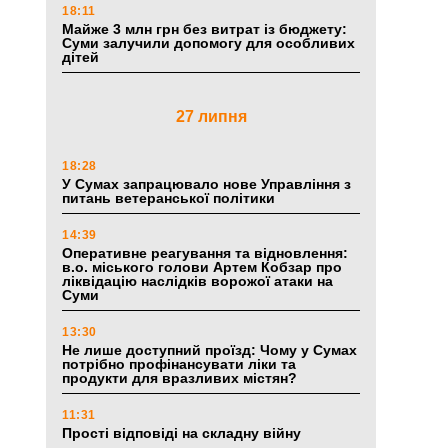
18:11
Майже 3 млн грн без витрат із бюджету:
Суми залучили допомогу для особливих
дітей
27 липня
18:28
У Сумах запрацювало нове Управління з
питань ветеранської політики
14:39
Оперативне реагування та відновлення:
в.о. міського голови Артем Кобзар про
ліквідацію наслідків ворожої атаки на
Суми
13:30
Не лише доступний проїзд: Чому у Сумах
потрібно профінансувати ліки та
продукти для вразливих містян?
11:31
Прості відповіді на складну війну