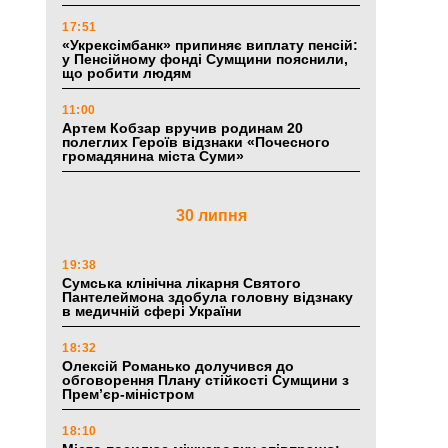
17:51
«Укрексімбанк» припиняє виплату пенсій:
у Пенсійному фонді Сумщини пояснили,
що робити людям
11:00
Артем Кобзар вручив родинам 20
полеглих Героїв відзнаки «Почесного
громадянина міста Суми»
30 липня
19:38
Сумська клінічна лікарня Святого
Пантелеймона здобула головну відзнаку
в медичній сфері України
18:32
Олексій Романько долучився до
обговорення Плану стійкості Сумщини з
Прем’єр-міністром
18:10