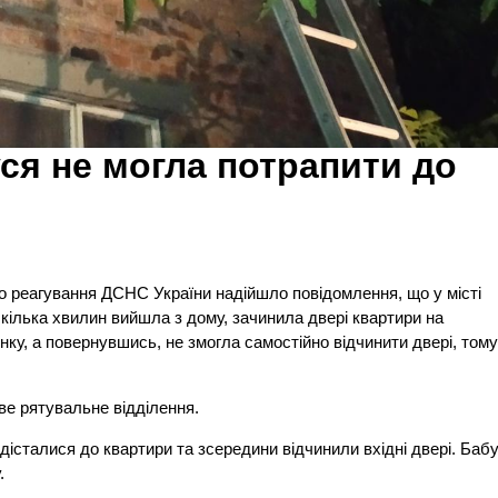
уся не могла потрапити до
го реагування ДСНС України надійшло повідомлення, що у місті
кілька хвилин вийшла з дому, зачинила двері квартири на
ку, а повернувшись, не змогла самостійно відчинити двері, том
ве рятувальне відділення.
істалися до квартири та зсередини відчинили вхідні двері. Баб
.