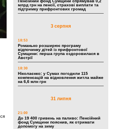
Пенсійний фонд Сумщини спрямував 0,2
млрд грн на пенсії, страхові виплати та
підтримку прифронтових громад
3 серпня
18:53
Романько розширює програму
відпочинку дітей із прифронтової
Сумщини: перша група оздоровилася в
Австрії
18:30
Ніколаєнко: у Сумах погодили 115
компенсацій на відновлення житла майже
на 6,6 млн грн
у
31 липня
21:00
уся
До 19 400 гривень на паливо: Пенсійний
фонд Сумщини пояснив, як отримати
допомогу на зиму