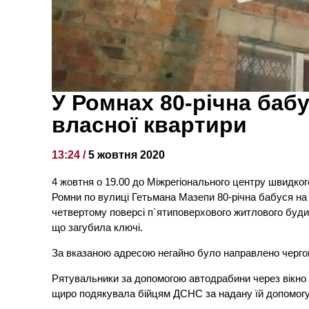
У Ромнах 80-річна баб
власної квартири
13:24 /
5 жовтня 2020
4 жовтня о 19.00 до Міжрегіонального центру швидко
Ромни по вулиці Гетьмана Мазепи 80-річна бабуся на 
четвертому поверсі п`ятиповерхового житлового будин
що загубила ключі.
За вказаною адресою негайно було направлено черго
Рятувальники за допомогою автодрабини через вікно д
щиро подякувала бійцям ДСНС за надану їй допомогу