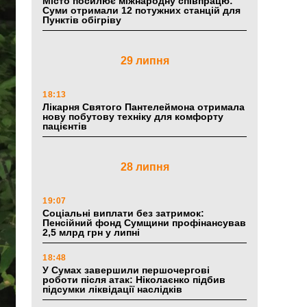
Місто посилює міжнародну співпрацю:
Суми отримали 12 потужних станцій для
Пунктів обігріву
29 липня
18:13
Лікарня Святого Пантелеймона отримала
нову побутову техніку для комфорту
пацієнтів
28 липня
19:07
Соціальні виплати без затримок:
Пенсійний фонд Сумщини профінансував
2,5 млрд грн у липні
18:48
У Сумах завершили першочергові
роботи після атак: Ніколаєнко підбив
підсумки ліквідації наслідків