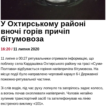
У Охтирському районі
вночі горів причіп
бітумовоза
16:20 /
11 липня 2020
11 липня о 00:27 рятувальники отримали інформацію, що
поблизу села Кардашівка Охтирського району на трасі «Суми-
Полтава» відбувається горіння напівпричіпа бітумовоза. На
місце події було направлено черговий караул 6-ї Державної
пожежно-рятувальної частини.
Зі слів водія, під час руху лопнуло та загорілось заднє колесо,
а вогонь почав охоплювати напівпричіп. Чоловік негайно
зупинив транспортний засіб та зателефонував на лінію
екстреного виклику «101».