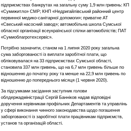
підприємствах банкрутах на загальну суму 1,9 млн гривень: КП
«Сумижитло» СМР; КНП «Недригайлівський районний центр
первинної медико-санітарної допомоги»; приватне АТ
«Свеський насосний завод»; автомобільна школа Сумської
обласної організації всеукраїнської спілки автомобілістів; ПАТ
«Сумиоблагротехсервіс».
Потрібно зазначити, станом на 1 липня 2020 року загальна
сума заборгованості із виплати заробітної плати, що
обліковувалася на 33 підприємствах Сумської області,
становила 337 млн гривень, що на 6,7 млн гривень більше по
відношенню до початку року та менше на 22,9 млн гривень по
відношенню до попереднього місяця (1 червня 2020).
За підсумками засідання заступник голови
облдержадміністрації Сергій Банніков надав відповідні
доручення керівникам профільних Департаментів та управлінь
у сфері виконання чинного законодавства щодо погашення
заборгованості із заробітної плати працівникам підприємств,
установ та організацій області.