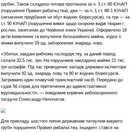
грубих. Також складено чотири протоколи за ч. 3 ст. 85 КУпАП
(порушення Правил рибальства), два — за ч. 1 ст. 88-1 КУпАП
(незаконне придбання чи збут водних біоресурсів), та три — за
ст. 90 КУпАП (порушення вимог щодо охорони видів тварин і
рослин, занесених до Червоної книги України). Оформлено 18
актів виявлення та вилучення безхазяйного майна, згідно з
якими вилучено 39 од. заборонених знарядь лову.
«Збитки, завдані рибному господарству, за даний період
склали 32,5 тис. грн. На порушників накладено майже 22 тис.
грн штрафів. Під час проведених заходів державні інспектори
вилучили 92 од. знарядь лову та 80 кг водних біоресурсів.
Затримано один плавучий транспортний засіб. Передано до
судів 56 справ для притягнення до адміністративної
відповідальності», — повідомив керівник рибоохоронного
патруля Олександр Непочатов.
Для прикладу, шостого липня державним патрулем викрито
грубе порушення Правил рибальства. Інцидент стався на