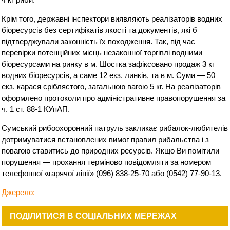
Крім того, державні інспектори виявляють реалізаторів водних
біоресурсів без сертифікатів якості та документів, які б
підтверджували законність їх походження. Так, під час
перевірки потенційних місць незаконної торгівлі водними
біоресурсами на ринку в м. Шостка зафіксовано продаж 3 кг
водних біоресурсів, а саме 12 екз. линків, та в м. Суми — 50
екз. карася сріблястого, загальною вагою 5 кг. На реалізаторів
оформлено протоколи про адміністративне правопорушення за
ч. 1 ст. 88-1 КУпАП.
Сумський рибоохоронний патруль закликає рибалок-любителів
дотримуватися встановлених вимог правил рибальства і з
повагою ставитись до природних ресурсів. Якщо Ви помітили
порушення — прохання терміново повідомляти за номером
телефонної «гарячої лінії» (096) 838-25-70 або (0542) 77-90-13.
Джерело:
ПОДІЛИТИСЯ В СОЦІАЛЬНИХ МЕРЕЖАХ