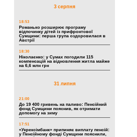
3 серпня
18:53
Романько розширює програму
відпочинку дітей із прифронтової
Сумщини: перша група оздоровилася в
Австрії
18:30
Ніколаєнко: у Сумах погодили 115
компенсацій на відновлення житла майже
на 6,6 млн грн
31 липня
21:00
До 19 400 гривень на паливо: Пенсійний
фонд Сумщини пояснив, як отримати
допомогу на зиму
17:51
«Укрексімбанк» припиняє виплату пенсій:
у Пенсійному фонді Сумщини пояснили,