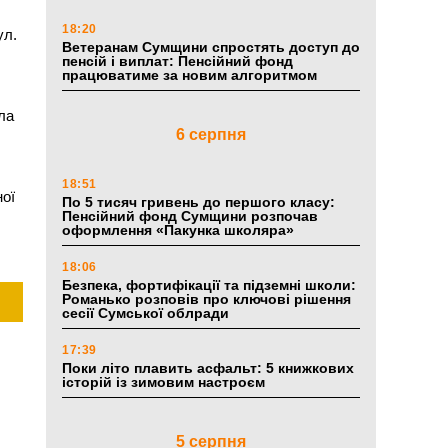
18:20
ул.
Ветеранам Сумщини спростять доступ до
пенсій і виплат: Пенсійний фонд
працюватиме за новим алгоритмом
ла
6 серпня
18:51
ної
По 5 тисяч гривень до першого класу:
Пенсійний фонд Сумщини розпочав
оформлення «Пакунка школяра»
18:06
Безпека, фортифікації та підземні школи:
Романько розповів про ключові рішення
сесії Сумської облради
17:39
Поки літо плавить асфальт: 5 книжкових
історій із зимовим настроєм
5 серпня