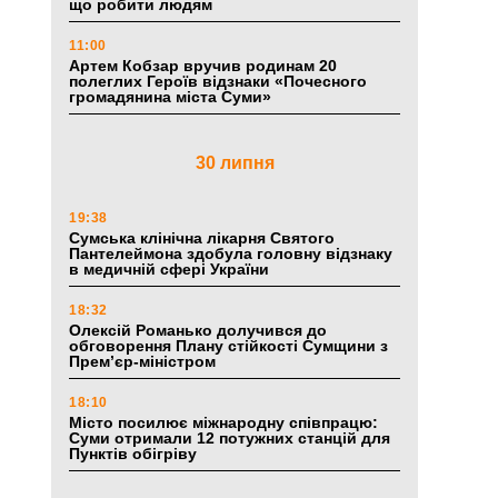
що робити людям
11:00
Артем Кобзар вручив родинам 20
полеглих Героїв відзнаки «Почесного
громадянина міста Суми»
30 липня
19:38
Сумська клінічна лікарня Святого
Пантелеймона здобула головну відзнаку
в медичній сфері України
18:32
Олексій Романько долучився до
обговорення Плану стійкості Сумщини з
Прем’єр-міністром
18:10
Місто посилює міжнародну співпрацю:
Суми отримали 12 потужних станцій для
Пунктів обігріву