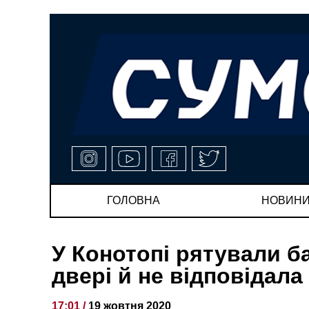
ГОЛОВНА
НОВИН
У Конотопі рятували б
двері й не відповідала
17:01 /
19 жовтня 2020