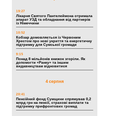
19:27
Лікарня Святого Пантелеймона отримала
апарат УЗД та обладнання від партнерів
із Німеччини
10:52
Кобзар домовляється із Червоним
Хрестом про нові укриття та енергетичну
підтримку для Сумської громади
9:15
Понад 8 мільйонів книжок згоріли. Як
допомогти «Ранку» та іншим
видавництвам відновитися
4 серпня
20:41
Пенсійний фонд Сумщини спрямував 0,2
млрд грн на пенсії, страхові виплати та
підтримку прифронтових громад