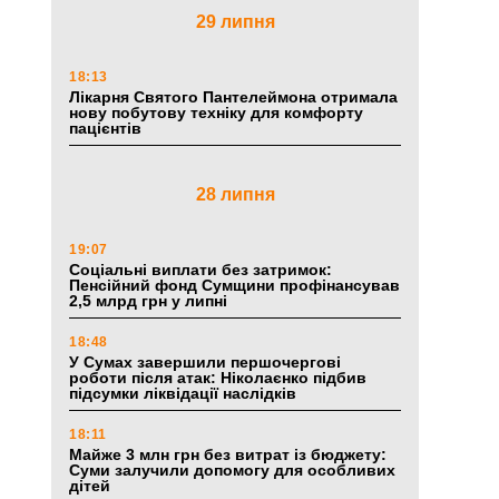
29 липня
18:13
Лікарня Святого Пантелеймона отримала
нову побутову техніку для комфорту
пацієнтів
28 липня
19:07
Соціальні виплати без затримок:
Пенсійний фонд Сумщини профінансував
2,5 млрд грн у липні
18:48
У Сумах завершили першочергові
роботи після атак: Ніколаєнко підбив
підсумки ліквідації наслідків
18:11
Майже 3 млн грн без витрат із бюджету:
Суми залучили допомогу для особливих
дітей