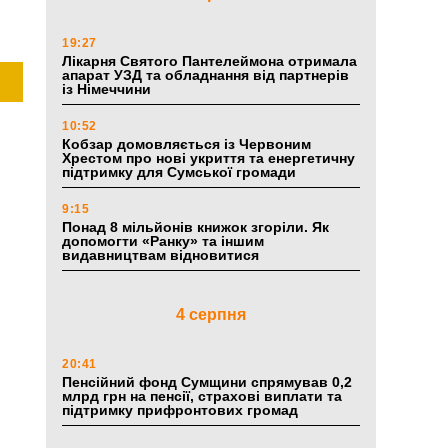
19:27
Лікарня Святого Пантелеймона отримала
апарат УЗД та обладнання від партнерів
із Німеччини
10:52
Кобзар домовляється із Червоним
Хрестом про нові укриття та енергетичну
підтримку для Сумської громади
9:15
Понад 8 мільйонів книжок згоріли. Як
допомогти «Ранку» та іншим
видавництвам відновитися
4 серпня
20:41
Пенсійний фонд Сумщини спрямував 0,2
млрд грн на пенсії, страхові виплати та
підтримку прифронтових громад