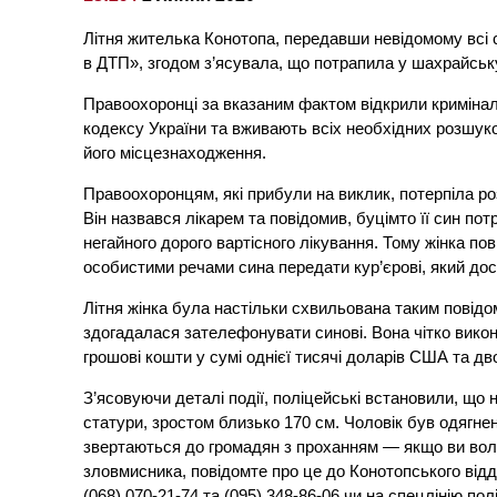
Літня жителька Конотопа, передавши невідомому всі с
в ДТП», згодом з’ясувала, що потрапила у шахрайську
Правоохоронці за вказаним фактом відкрили кримінал
кодексу України та вживають всіх необхідних розшук
його місцезнаходження.
Правоохоронцям, які прибули на виклик, потерпіла р
Він назвався лікарем та повідомив, буцімто її син п
негайного дорого вартісного лікування. Тому жінка по
особистими речами сина передати кур’єрові, який доста
Літня жінка була настільки схвильована таким повідо
здогадалася зателефонувати синові. Вона чітко викон
грошові кошти у сумі однієї тисячі доларів США та д
З’ясовуючи деталі події, поліцейські встановили, що 
статури, зростом близько 170 см. Чоловік був одягнен
звертаються до громадян з проханням — якщо ви вол
зловмисника, повідомте про це до Конотопського відді
(068) 070-21-74 та (095) 348-86-06 чи на спецлінію полі