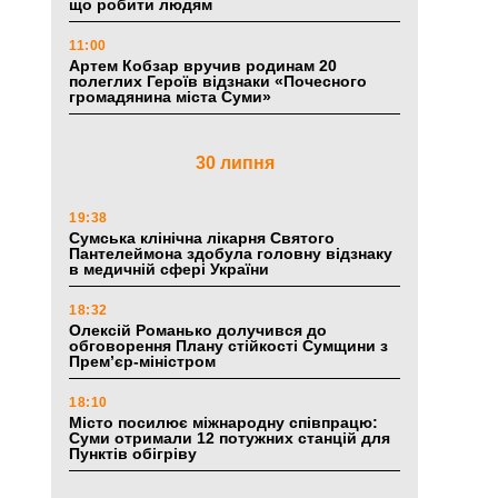
що робити людям
11:00
Артем Кобзар вручив родинам 20
полеглих Героїв відзнаки «Почесного
громадянина міста Суми»
30 липня
19:38
Сумська клінічна лікарня Святого
Пантелеймона здобула головну відзнаку
в медичній сфері України
18:32
Олексій Романько долучився до
обговорення Плану стійкості Сумщини з
Прем’єр-міністром
18:10
Місто посилює міжнародну співпрацю:
Суми отримали 12 потужних станцій для
Пунктів обігріву