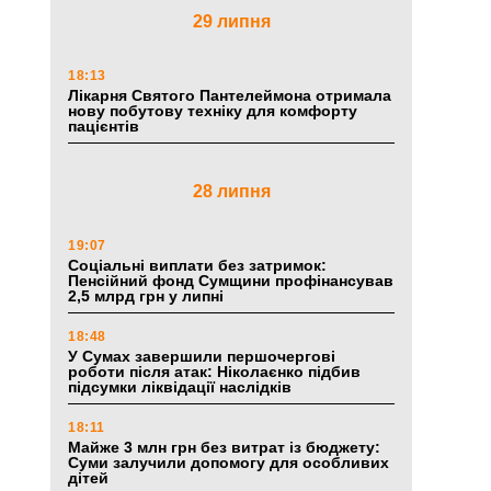
29 липня
18:13
Лікарня Святого Пантелеймона отримала
нову побутову техніку для комфорту
пацієнтів
28 липня
19:07
Соціальні виплати без затримок:
Пенсійний фонд Сумщини профінансував
2,5 млрд грн у липні
18:48
У Сумах завершили першочергові
роботи після атак: Ніколаєнко підбив
підсумки ліквідації наслідків
18:11
Майже 3 млн грн без витрат із бюджету:
Суми залучили допомогу для особливих
дітей