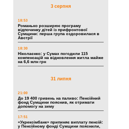
3 серпня
18:53
Романько розширює програму
відпочинку дітей із прифронтової
Сумщини: перша група оздоровилася в
Австрії
18:30
Ніколаєнко: у Сумах погодили 115
компенсацій на відновлення житла майже
на 6,6 млн грн
31 липня
21:00
До 19 400 гривень на паливо: Пенсійний
фонд Сумщини пояснив, як отримати
допомогу на зиму
17:51
«Укрексімбанк» припиняє виплату пенсій:
у Пенсійному фонді Сумщини пояснили,