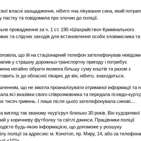
вої власні заощадження, нібито «на лікування сина, який потрап
 пастку та повідомила про злочин до поліції.
ьне провадження за ч. 1 ст. 190 «Шахрайство» Кримінального
ових та слідчих заходів для встановлення особи зловмисника та
озповіла, що їй на стаціонарний телефон зателефонував невідоми
отрапив у страшну дорожньо-транспортну пригоду і потребує
винна негайно зібрати якомога більшу суму коштів та разом з
вить їх до обласної лікарні, де він, нібито, знаходиться.
мленням, що не змогла проаналізувати отриманої інформації та н
ала всі вказівки свого співрозмовника та передала псевдо-кур’єр
вох тисяч гривень. І лише після цього зателефонувала синові…
на вигляд так званому «кур’єру» близько 30 років. Він худорлявої
ий у коричневу футболку та світлі джинси. Працівники поліції
одієте будь-якою інформацією, що допоможе у розшуку
лу поліції за адресою: м. Конотоп, пр. Миру, 14, або за телефон
ції «102».