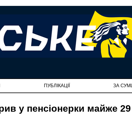
И
ПУБЛІКАЦІЇ
ЗА СУ
урив у пенсіонерки майже 29