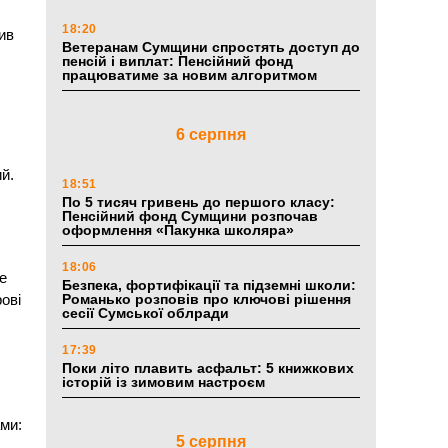
18:20
ив
Ветеранам Сумщини спростять доступ до
пенсій і виплат: Пенсійний фонд
працюватиме за новим алгоритмом
6 серпня
й.
18:51
По 5 тисяч гривень до першого класу:
Пенсійний фонд Сумщини розпочав
оформлення «Пакунка школяра»
18:06
е
Безпека, фортифікації та підземні школи:
ові
Романько розповів про ключові рішення
сесії Сумської облради
17:39
Поки літо плавить асфальт: 5 книжкових
історій із зимовим настроєм
ами:
5 серпня