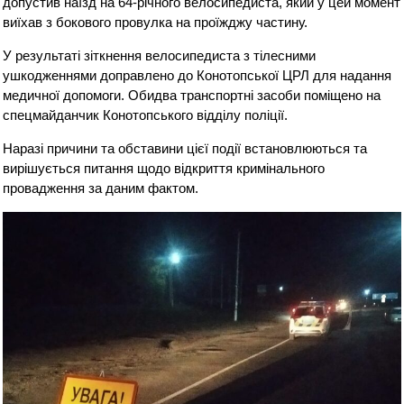
допустив наїзд на 64-річного велосипедиста, який у цей момент
виїхав з бокового провулка на проїжджу частину.
У результаті зіткнення велосипедиста з тілесними
ушкодженнями доправлено до Конотопської ЦРЛ для надання
медичної допомоги. Обидва транспортні засоби поміщено на
спецмайданчик Конотопського відділу поліції.
Наразі причини та обставини цієї події встановлюються та
вирішується питання щодо відкриття кримінального
провадження за даним фактом.