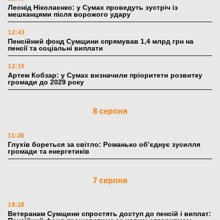
Леонід Ніколаєнко: у Сумах проведуть зустріч із
мешканцями після ворожого удару
12:43
Пенсійний фонд Сумщини спрямував 1,4 млрд грн на
пенсії та соціальні виплати
12:15
Артем Кобзар: у Сумах визначили пріоритети розвитку
громади до 2029 року
8 серпня
11:26
Глухів бореться за світло: Романько об’єднує зусилля
громади та енергетиків
7 серпня
18:20
Ветеранам Сумщини спростять доступ до пенсій і виплат: