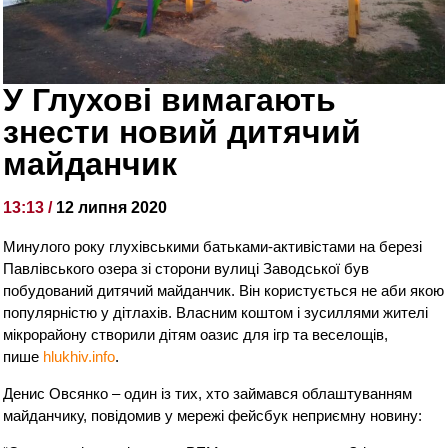
У Глухові вимагають
знести новий дитячий
майданчик
13:13 /
12 липня 2020
Минулого року глухівськими батьками-активістами на березі
Павлівського озера зі сторони вулиці Заводської був
побудований дитячий майданчик. Він користується не аби якою
популярністю у дітлахів. Власним коштом і зусиллями жителі
мікрорайону створили дітям оазис для ігр та веселощів,
пише
hlukhiv.info
.
Денис Овсянко – один із тих, хто займався облаштуванням
майданчику, повідомив у мережі фейсбук неприємну новину: