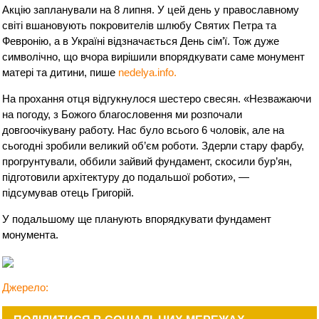
Акцію запланували на 8 липня. У цей день у православному
світі вшановують покровителів шлюбу Святих Петра та
Февронію, а в Україні відзначається День сім’ї. Тож дуже
символічно, що вчора вирішили впорядкувати саме монумент
матері та дитини, пише
nedelya.info.
На прохання отця відгукнулося шестеро свесян. «Незважаючи
на погоду, з Божого благословення ми розпочали
довгоочікувану работу. Нас було всього 6 чоловік, але на
сьогодні зробили великий об’єм роботи. Здерли стару фарбу,
прогрунтували, оббили зайвий фундамент, скосили бур’ян,
підготовили архітектуру до подальшої роботи», —
підсумував отець Григорій.
У подальшому ще планують впорядкувати фундамент
монумента.
Джерело: