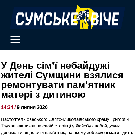
У День сім’ї небайдужі
жителі Сумщини взялися
ремонтувати пам’ятник
матері з дитиною
14:34 /
9 липня 2020
Настоятель свеського Свято-Миколаївського храму Григоргій
Трухан закликав на своїй сторінці у Фейсбук небайдужих
допомогти відновити пам’ятник, на якому зображені мати і дитя.