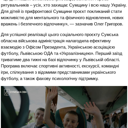
рятувальників – усіх, хто захищає Сумщину і всю нашу Україну.
Для дітей із прифронтової Сумщини проєкт покликаний стати
можливістю для ментального та фізичного відновлення, нових
вражень і безпечного відпочинку», — зазначив Олег Григоров.
Для успішної реалізації цього соціального проєкту Сумська
обласна військова адміністрація налагодила ефективну
взаємодію з Офісом Президента, Українською асоціацією
футболу, Львівською ОДА та «Укрзалізницею». Перший заїзд
триватиме два тижні на базі відпочинку у Львівській області.
Програма включає спортивні активності, екскурсії, командні
ігри, спілкування з відомими представниками українського
футболу, а також фахову психологічну підтримку.