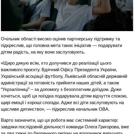
Очільник області високо оцінив партнерську підтримку та
підкреслив, що головна мета таких ініціатив — подарувати
дітям радість, на яку вони заслуговують.
«Щиро дякую всім, хто долучився до реалізації цього
важливого проєкту. Вдячний Офісу Президента України,
Українській асоціації футболу, Львівській обласній державній
адміністрації за готовність прийняти наших дітей, а також
“Укрзалізниці” – за допомогу з безоплатним доїздом. Дуже
хочеться, щоб ця поїздка подарувала дітям відчуття спокою,
щирі емоції і хороші спогади. Адже всі діти заслуговують на
щасливе дитинство», — підкреслив начальник ОВА.
Варто зазначити, що ця робота має системний характер:
завдяки послідовній діяльності команди Олега Григорова, вже
за два тижні до безпечного регіону на відпочинок вирушить