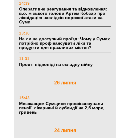
14:39
Оперативне реагування та відновлення:
в.о. міського голови Артем Кобзар про
ліквідацію наслідків ворожої атаки на
Суми
13:30
Не лише доступний проїзд: Чому у Сумах
потрібно профінансувати ліки та
продукти для вразливих містян?
11:31
Прості відповіді на складну війну
26 липня
15:43
Мешканцям Сумщини профінансували
пенсії, лікарняні й субсидії на 2,5 млрд
гривень
24 липня