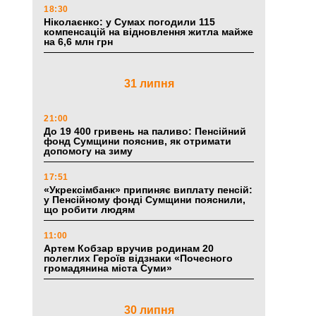
18:30
Ніколаєнко: у Сумах погодили 115
компенсацій на відновлення житла майже
на 6,6 млн грн
31 липня
21:00
До 19 400 гривень на паливо: Пенсійний
фонд Сумщини пояснив, як отримати
допомогу на зиму
17:51
«Укрексімбанк» припиняє виплату пенсій:
у Пенсійному фонді Сумщини пояснили,
що робити людям
11:00
Артем Кобзар вручив родинам 20
полеглих Героїв відзнаки «Почесного
громадянина міста Суми»
30 липня