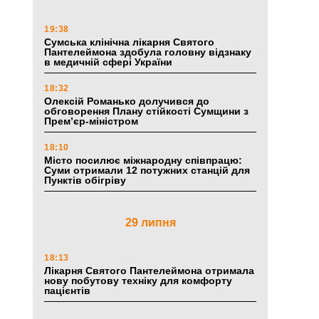
19:38
Сумська клінічна лікарня Святого
Пантелеймона здобула головну відзнаку
в медичній сфері України
18:32
Олексій Романько долучився до
обговорення Плану стійкості Сумщини з
Прем’єр-міністром
18:10
Місто посилює міжнародну співпрацю:
Суми отримали 12 потужних станцій для
Пунктів обігріву
29 липня
18:13
Лікарня Святого Пантелеймона отримала
нову побутову техніку для комфорту
пацієнтів