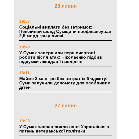
28 липня
19:07
Соціальні виплати без затримок:
Пенсійний фонд Сумщини профінансував
2,5 млрд грн у липні
18:48
У Сумах завершили першочергові
роботи після атак: Ніколаєнко підбив
підсумки ліквідації наслідків
18:11
Майже 3 млн грн без витрат із бюджету:
Суми залучили допомогу для особливих
дітей
27 липня
18:28
У Сумах запрацювало нове Управління з
питань ветеранської політики