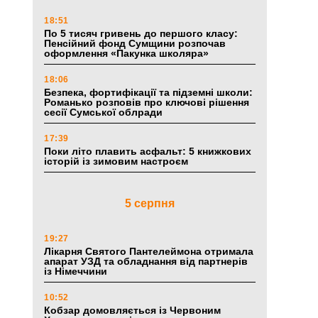
18:51
По 5 тисяч гривень до першого класу:
Пенсійний фонд Сумщини розпочав
оформлення «Пакунка школяра»
18:06
Безпека, фортифікації та підземні школи:
Романько розповів про ключові рішення
сесії Сумської облради
17:39
Поки літо плавить асфальт: 5 книжкових
історій із зимовим настроєм
5 серпня
19:27
Лікарня Святого Пантелеймона отримала
апарат УЗД та обладнання від партнерів
із Німеччини
10:52
Кобзар домовляється із Червоним