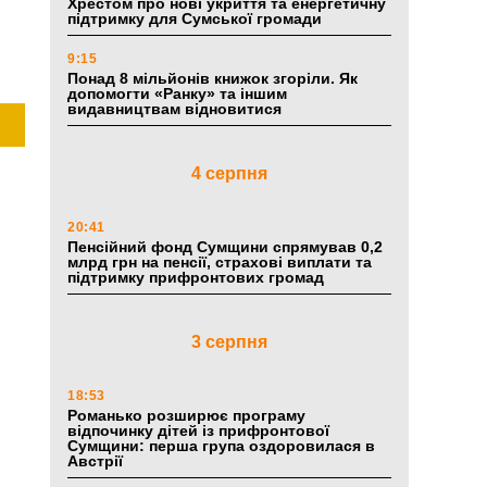
Хрестом про нові укриття та енергетичну
підтримку для Сумської громади
9:15
Понад 8 мільйонів книжок згоріли. Як
допомогти «Ранку» та іншим
видавництвам відновитися
4 серпня
20:41
Пенсійний фонд Сумщини спрямував 0,2
млрд грн на пенсії, страхові виплати та
підтримку прифронтових громад
3 серпня
18:53
Романько розширює програму
відпочинку дітей із прифронтової
Сумщини: перша група оздоровилася в
Австрії