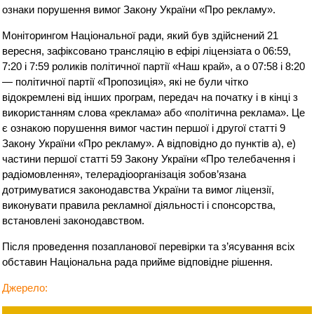
ознаки порушення вимог Закону України «Про рекламу».
Моніторингом Національної ради, який був здійснений 21
вересня, зафіксовано трансляцію в ефірі ліцензіата о 06:59,
7:20 і 7:59 роликів політичної партії «Наш край», а о 07:58 і 8:20
— політичної партії «Пропозиція», які не були чітко
відокремлені від інших програм, передач на початку і в кінці з
використанням слова «реклама» або «політична реклама». Це
є ознакою порушення вимог частин першої і другої статті 9
Закону України «Про рекламу». А відповідно до пунктів а), е)
частини першої статті 59 Закону України «Про телебачення і
радіомовлення», телерадіоорганізація зобов’язана
дотримуватися законодавства України та вимог ліцензії,
виконувати правила рекламної діяльності і спонсорства,
встановлені законодавством.
Після проведення позапланової перевірки та з’ясування всіх
обставин Національна рада прийме відповідне рішення.
Джерело: