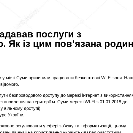
адавав послуги з
. Як із цим пов’язана роди
у у місті Суми припинили працювати безкоштовні Wi-Fi зони. Наш
відомого.
безпроводового доступу до мережі Інтернет з використання
ановлення на території м. Суми мережі WI-FI з 01.01.2018 до
у вільному доступі).
урс України.
ржавне регулювання у сфері зв’язку та інформатизації, цьому
вані ліцензії на користування українським радіочастотним