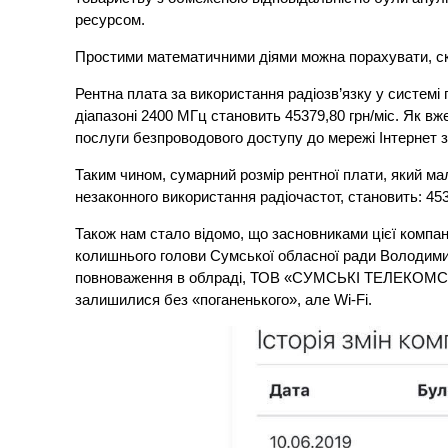
ресурсом.
Простими математичними діями можна порахувати, ск
Рентна плата за використання радіозв’язку у систем
діапазоні 2400 МГц становить 45379,80 грн/міс. 
послуги безпроводового доступу до мережі Інтернет з 
Таким чином, сумарний розмір рентної плати, яки
незаконного використання радіочастот, становить: 4537
Також нам стало відомо, що засновниками цієї компані
колишнього голови Сумської обласної ради Володимир
повноваження в облраді, ТОВ «СУМСЬКІ ТЕЛЕКОМСИС
залишилися без «поганенького», але Wi-Fi.