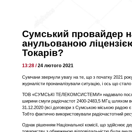
Сумський провайдер н
анульованою ліцензією
Токарів?
13:28 /
24 лютого 2021
Сумчани звернули увагу на те, що з початку 2021 рок
журналісти пронаналізували ситуацію, і ось що стало 
ТОВ «СУМСЬКІ ТЕЛЕКОМСИСТЕМИ» надавало послуги 
ширини смуги радіочастот 2400-2483,5 МГц шляхом вст
31.12.2020 (всі договори з Сумською міською радою є 
Тобто фактично використовували радіочастотний рес
Однак рішенням Національної комісії, що здійснює де
товариству з обмеженою відповідальністю були анулю