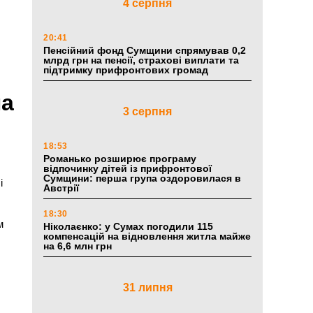
4 серпня
20:41
Пенсійний фонд Сумщини спрямував 0,2
млрд грн на пенсії, страхові виплати та
підтримку прифронтових громад
на
3 серпня
18:53
Романько розширює програму
відпочинку дітей із прифронтової
Сумщини: перша група оздоровилася в
і
Австрії
18:30
м
Ніколаєнко: у Сумах погодили 115
компенсацій на відновлення житла майже
на 6,6 млн грн
31 липня