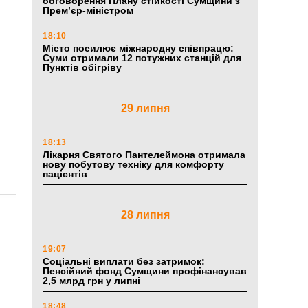
обговорення Плану стійкості Сумщини з
Прем’єр-міністром
18:10
Місто посилює міжнародну співпрацю:
Суми отримали 12 потужних станцій для
Пунктів обігріву
29 липня
18:13
Лікарня Святого Пантелеймона отримала
нову побутову техніку для комфорту
пацієнтів
28 липня
19:07
Соціальні виплати без затримок:
Пенсійний фонд Сумщини профінансував
2,5 млрд грн у липні
18:48