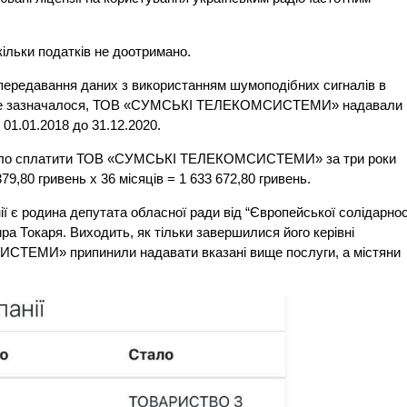
ільки податків не доотримано.
і передавання даних з використанням шумоподібних сигналів в
Як вже зазначалося, ТОВ «СУМСЬКІ ТЕЛЕКОМСИСТЕМИ» надавали
01.01.2018 до 31.12.2020.
й мало сплатити ТОВ «СУМСЬКІ ТЕЛЕКОМСИСТЕМИ» за три роки
9,80 гривень х 36 місяців = 1 633 672,80 гривень.
ї є родина депутата обласної ради від “Європейської солідарност
а Токаря. Виходить, як тільки завершилися його керівні
ТЕМИ» припинили надавати вказані вище послуги, а містяни