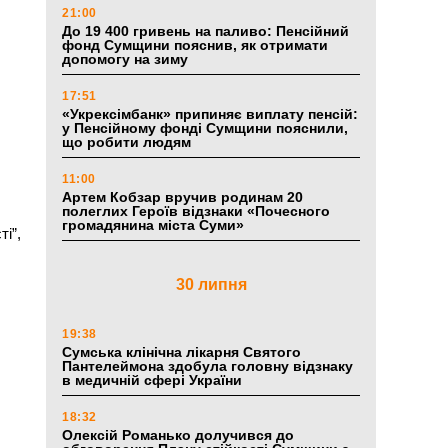
21:00
До 19 400 гривень на паливо: Пенсійний
фонд Сумщини пояснив, як отримати
допомогу на зиму
17:51
«Укрексімбанк» припиняє виплату пенсій:
у Пенсійному фонді Сумщини пояснили,
що робити людям
11:00
Артем Кобзар вручив родинам 20
полеглих Героїв відзнаки «Почесного
громадянина міста Суми»
і”,
30 липня
19:38
Сумська клінічна лікарня Святого
Пантелеймона здобула головну відзнаку
в медичній сфері України
18:32
Олексій Романько долучився до