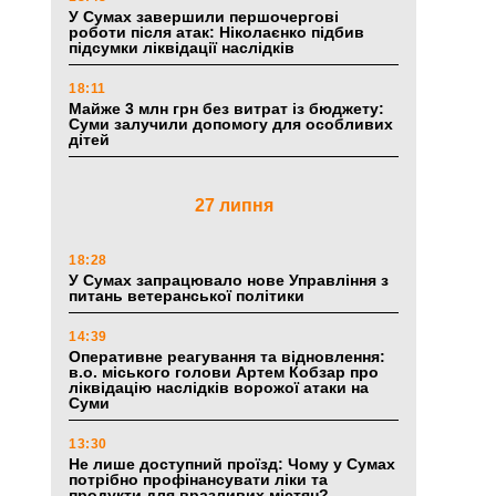
У Сумах завершили першочергові
роботи після атак: Ніколаєнко підбив
підсумки ліквідації наслідків
18:11
Майже 3 млн грн без витрат із бюджету:
Суми залучили допомогу для особливих
дітей
27 липня
18:28
У Сумах запрацювало нове Управління з
питань ветеранської політики
14:39
Оперативне реагування та відновлення:
в.о. міського голови Артем Кобзар про
ліквідацію наслідків ворожої атаки на
Суми
13:30
Не лише доступний проїзд: Чому у Сумах
потрібно профінансувати ліки та
продукти для вразливих містян?