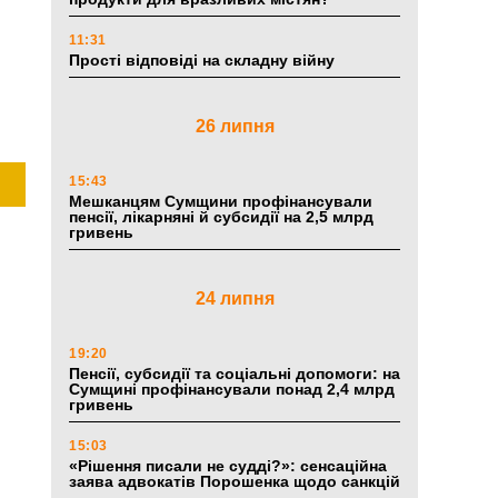
11:31
Прості відповіді на складну війну
26 липня
15:43
Мешканцям Сумщини профінансували
пенсії, лікарняні й субсидії на 2,5 млрд
гривень
24 липня
19:20
Пенсії, субсидії та соціальні допомоги: на
Сумщині профінансували понад 2,4 млрд
гривень
15:03
«Рішення писали не судді?»: сенсаційна
заява адвокатів Порошенка щодо санкцій