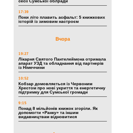
сесії Сумської облради
17:39
Поки літо плавить асфальт: 5 книжкових
історій із зимовим настроєм
Вчора
19:27
Лікарня Святого Пантелеймона отримала
апарат УЗД та обладнання від партнерів
із Німеччини
10:52
Кобзар домовляється із Червоним
Хрестом про нові укриття та енергетичну
підтримку для Сумської громади
9:15
Понад 8 мільйонів книжок згоріли. Як
допомогти «Ранку» та іншим
видавництвам відновитися