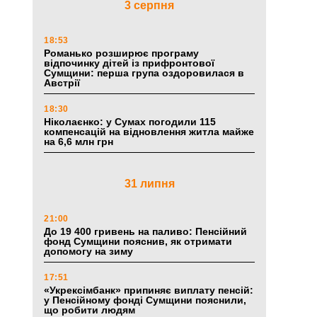
3 серпня
18:53
Романько розширює програму
відпочинку дітей із прифронтової
Сумщини: перша група оздоровилася в
Австрії
18:30
Ніколаєнко: у Сумах погодили 115
компенсацій на відновлення житла майже
на 6,6 млн грн
31 липня
21:00
До 19 400 гривень на паливо: Пенсійний
фонд Сумщини пояснив, як отримати
допомогу на зиму
17:51
«Укрексімбанк» припиняє виплату пенсій:
у Пенсійному фонді Сумщини пояснили,
що робити людям