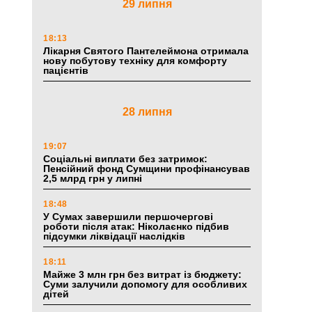
29 липня
18:13
Лікарня Святого Пантелеймона отримала
нову побутову техніку для комфорту
пацієнтів
28 липня
19:07
Соціальні виплати без затримок:
Пенсійний фонд Сумщини профінансував
2,5 млрд грн у липні
18:48
У Сумах завершили першочергові
роботи після атак: Ніколаєнко підбив
підсумки ліквідації наслідків
18:11
Майже 3 млн грн без витрат із бюджету:
Суми залучили допомогу для особливих
дітей