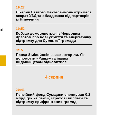
19:27
Лікарня Святого Пантелеймона отримала
апарат УЗД та обладнання від партнерів
із Німеччини
10:52
і.
Кобзар домовляється із Червоним
Хрестом про нові укриття та енергетичну
підтримку для Сумської громади
9:15
Понад 8 мільйонів книжок згоріли. Як
допомогти «Ранку» та іншим
видавництвам відновитися
4 серпня
20:41
Пенсійний фонд Сумщини спрямував 0,2
млрд грн на пенсії, страхові виплати та
підтримку прифронтових громад