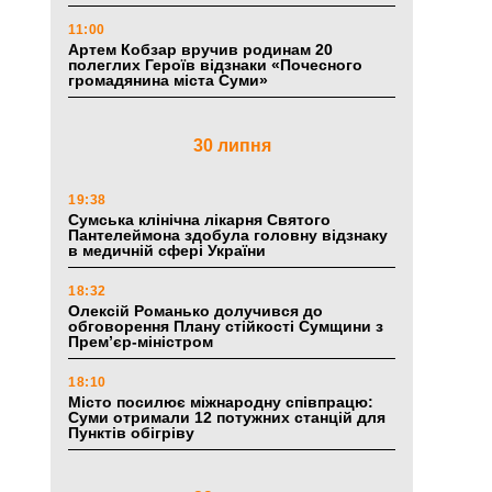
11:00
Артем Кобзар вручив родинам 20
полеглих Героїв відзнаки «Почесного
громадянина міста Суми»
30 липня
19:38
Сумська клінічна лікарня Святого
Пантелеймона здобула головну відзнаку
в медичній сфері України
18:32
Олексій Романько долучився до
обговорення Плану стійкості Сумщини з
Прем’єр-міністром
18:10
Місто посилює міжнародну співпрацю:
Суми отримали 12 потужних станцій для
Пунктів обігріву