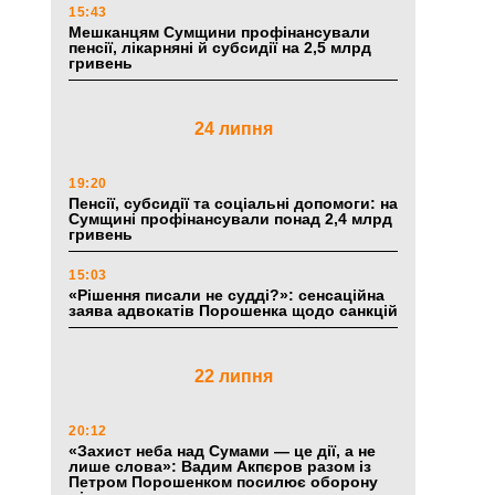
15:43
Мешканцям Сумщини профінансували
пенсії, лікарняні й субсидії на 2,5 млрд
гривень
24 липня
19:20
Пенсії, субсидії та соціальні допомоги: на
Сумщині профінансували понад 2,4 млрд
гривень
15:03
«Рішення писали не судді?»: сенсаційна
заява адвокатів Порошенка щодо санкцій
22 липня
20:12
«Захист неба над Сумами — це дії, а не
лише слова»: Вадим Акпєров разом із
Петром Порошенком посилює оборону