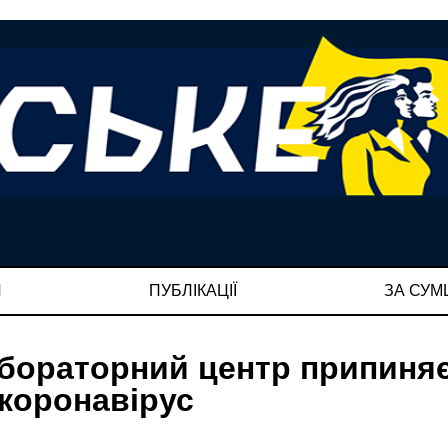
И
ПУБЛІКАЦІЇ
ЗА СУ
бораторний центр припиня
 коронавірус