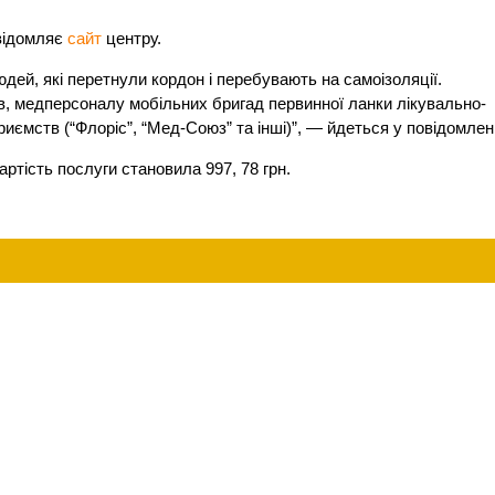
овідомляє
сайт
центру.
дей, які перетнули кордон і перебувають на самоізоляції.
в, медперсоналу мобільних бригад первинної ланки лікувально-
иємств (“Флоріс”, “Мед-Союз” та інші)”, — йдеться у повідомленн
артість послуги становила 997, 78 грн.