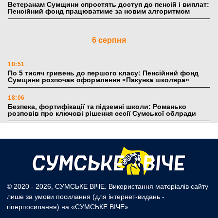
Ветеранам Сумщини спростять доступ до пенсій і виплат:
Пенсійний фонд працюватиме за новим алгоритмом
6 серпня
18:51
По 5 тисяч гривень до першого класу: Пенсійний фонд
Сумщини розпочав оформлення «Пакунка школяра»
18:06
Безпека, фортифікації та підземні школи: Романько
розповів про ключові рішення сесії Сумської облради
17:39
Поки літо плавить асфальт: 5 книжкових історій із
зимовим настроєм
5 серпня
© 2020 - 2026, СУМСЬКЕ ВІЧЕ. Використання матеріалів сайту
лише за умови посилання (для інтернет-видань -
19:27
гіперпосилання) на «СУМСЬКЕ ВІЧЕ».
Лікарня Святого Пантелеймона отримала апарат УЗД та
обладнання від партнерів із Німеччини