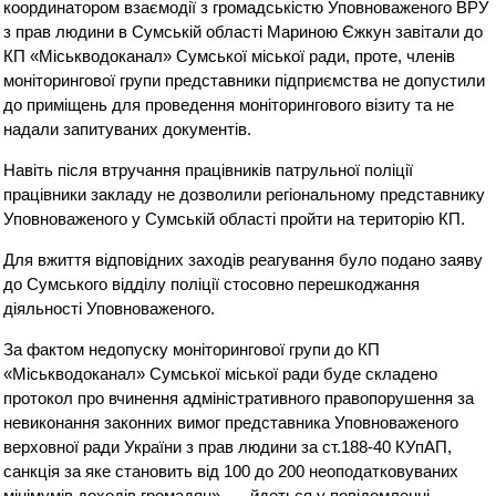
координатором взаємодії з громадськістю Уповноваженого ВРУ
з прав людини в Сумській області Мариною Єжкун завітали до
КП «Міськводоканал» Сумської міської ради, проте, членів
моніторингової групи представники підприємства не допустили
до приміщень для проведення моніторингового візиту та не
надали запитуваних документів.
Навіть після втручання працівників патрульної поліції
працівники закладу не дозволили регіональному представнику
Уповноваженого у Сумській області пройти на територію КП.
Для вжиття відповідних заходів реагування було подано заяву
до Сумського відділу поліції стосовно перешкоджання
діяльності Уповноваженого.
За фактом недопуску моніторингової групи до КП
«Міськводоканал» Сумської міської ради буде складено
протокол про вчинення адміністративного правопорушення за
невиконання законних вимог представника Уповноваженого
верховної ради України з прав людини за ст.188-40 КУпАП,
санкція за яке становить від 100 до 200 неоподатковуваних
мінімумів доходів громадян», — йдеться у повідомленні.