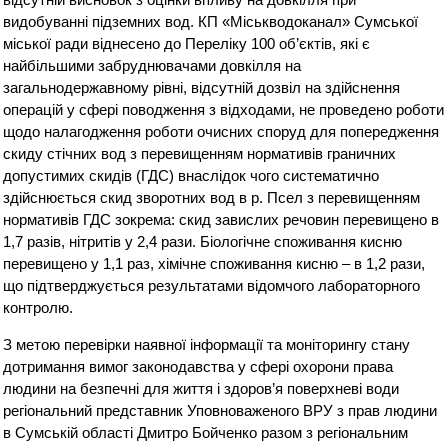
видобуванні підземних вод. КП «Міськводоканал» Сумської
міської ради віднесено до Переліку 100 об’єктів, які є
найбільшими забруднювачами довкілля на
загальнодержавному рівні, відсутній дозвіл на здійснення
операцій у сфері поводження з відходами, не проведено роботи
щодо налагодження роботи очисних споруд для попередження
скиду стічних вод з перевищенням нормативів граничних
допустимих скидів (ГДС) внаслідок чого систематично
здійснюється скид зворотних вод в р. Псел з перевищенням
нормативів ГДС зокрема: скид завислих речовин перевищено в
1,7 разів, нітритів у 2,4 рази. Біологічне споживання кисню
перевищено у 1,1 раз, хімічне споживання кисню – в 1,2 рази,
що підтверджується результатами відомчого лабораторного
контролю.
З метою перевірки наявної інформації та моніторингу стану
дотримання вимог законодавства у сфері охорони права
людини на безпечні для життя і здоров’я поверхневі води
регіональний представник Уповноваженого ВРУ з прав людини
в Сумській області Дмитро Бойченко разом з регіональним