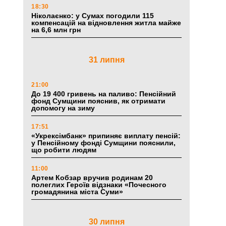
18:30
Ніколаєнко: у Сумах погодили 115
компенсацій на відновлення житла майже
на 6,6 млн грн
31 липня
21:00
До 19 400 гривень на паливо: Пенсійний
фонд Сумщини пояснив, як отримати
допомогу на зиму
17:51
«Укрексімбанк» припиняє виплату пенсій:
у Пенсійному фонді Сумщини пояснили,
що робити людям
11:00
Артем Кобзар вручив родинам 20
полеглих Героїв відзнаки «Почесного
громадянина міста Суми»
30 липня