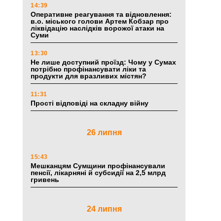
14:39
Оперативне реагування та відновлення:
в.о. міського голови Артем Кобзар про
ліквідацію наслідків ворожої атаки на
Суми
13:30
Не лише доступний проїзд: Чому у Сумах
потрібно профінансувати ліки та
продукти для вразливих містян?
11:31
Прості відповіді на складну війну
26 липня
15:43
Мешканцям Сумщини профінансували
пенсії, лікарняні й субсидії на 2,5 млрд
гривень
24 липня