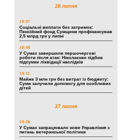
28 липня
19:07
Соціальні виплати без затримок:
Пенсійний фонд Сумщини профінансував
2,5 млрд грн у липні
18:48
У Сумах завершили першочергові
роботи після атак: Ніколаєнко підбив
підсумки ліквідації наслідків
18:11
Майже 3 млн грн без витрат із бюджету:
Суми залучили допомогу для особливих
дітей
27 липня
18:28
У Сумах запрацювало нове Управління з
питань ветеранської політики