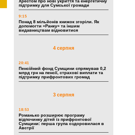
Хрестом про нові укриття та енергетичну
підтримку для Сумської громади
9:15
Понад 8 мільйонів книжок згоріли. Як
допомогти «Ранку» та іншим
видавництвам відновитися
4 серпня
20:41
Пенсійний фонд Сумщини спрямував 0,2
млрд грн на пенсії, страхові виплати та
підтримку прифронтових громад
3 серпня
18:53
Романько розширює програму
відпочинку дітей із прифронтової
Сумщини: перша група оздоровилася в
Австрії