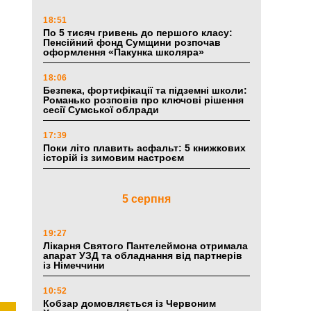
18:51
По 5 тисяч гривень до першого класу:
Пенсійний фонд Сумщини розпочав
оформлення «Пакунка школяра»
18:06
Безпека, фортифікації та підземні школи:
Романько розповів про ключові рішення
сесії Сумської облради
17:39
Поки літо плавить асфальт: 5 книжкових
історій із зимовим настроєм
5 серпня
19:27
Лікарня Святого Пантелеймона отримала
апарат УЗД та обладнання від партнерів
із Німеччини
10:52
Кобзар домовляється із Червоним