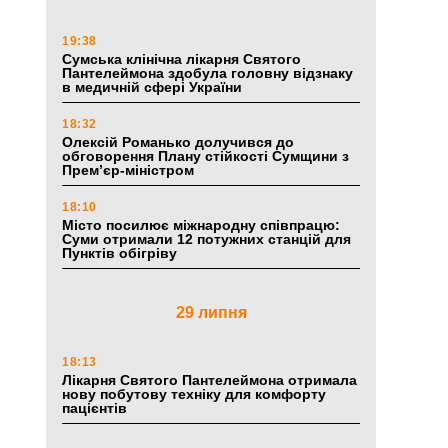
19:38
Сумська клінічна лікарня Святого
Пантелеймона здобула головну відзнаку
в медичній сфері України
18:32
Олексій Романько долучився до
обговорення Плану стійкості Сумщини з
Прем’єр-міністром
18:10
Місто посилює міжнародну співпрацю:
Суми отримали 12 потужних станцій для
Пунктів обігріву
29 липня
18:13
Лікарня Святого Пантелеймона отримала
нову побутову техніку для комфорту
пацієнтів