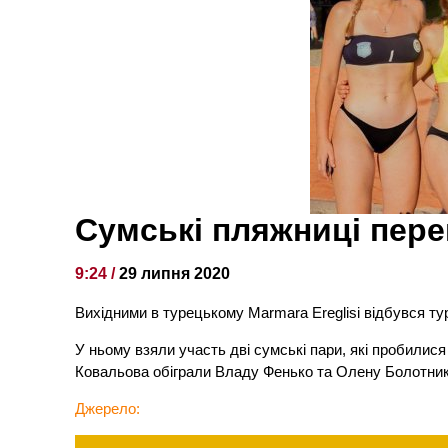
Сумські пляжниці пере
9:24 /
29 липня 2020
Вихідними в турецькому Marmara Ereglisi відбувся ту
У ньому взяли участь дві сумські пари, які пробилис
Ковальова обіграли Владу Фенько та Олену Болотник
Джерело: