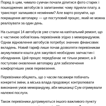
Поряд із цим, чимало сумчан почали ділитися фото старих і
пошкоджених автобусів із запитанням: чому підняли плату, а
транспорт залишився незмінним? Але варто розуміти, що
покращення автопарку — це поступовий процес, який не можна
реалізувати за один день.
На сьогодні 14 автобусів уже стали на капітальний ремонт, що
є частиною зобов’язань перевізників згідно з меморандумом.
Однак відновлення автобусів потребує значних фінансових
вкладень. Новий тариф лише почав дозволяти перевізникам
акумулювати кошти для закупівлі необхідних запчастин і
обладнання. Цей процес передбачає не тільки ремонт, а й
поступове оновлення автопарку для забезпечення
комфортніших умов перевезення.
Перевізники обіцяють, що з часом пасажири побачать
конкретні зміни, а міська влада продовжує контролювати
виконання умов меморандуму, аби мешканці Сум отримували
належні послуги.
Також перевізники дотримуються іншого важливого пункту