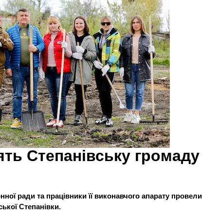
ять Степанівську громаду
онної ради та працівники її виконавчого апарату провели
ської Степанівки.