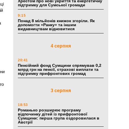
Хрестом про нові укриття та енергетичну
ці
підтримку для Сумської громади
ій
9:15
Понад 8 мільйонів книжок згоріли. Як
а
допомогти «Ранку» та іншим
видавництвам відновитися
у
4 серпня
20:41
Пенсійний фонд Сумщини спрямував 0,2
млрд грн на пенсії, страхові виплати та
їни
підтримку прифронтових громад
го
3 серпня
18:53
Романько розширює програму
відпочинку дітей із прифронтової
Сумщини: перша група оздоровилася в
Австрії