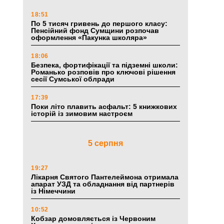
18:51
По 5 тисяч гривень до першого класу:
Пенсійний фонд Сумщини розпочав
оформлення «Пакунка школяра»
18:06
Безпека, фортифікації та підземні школи:
Романько розповів про ключові рішення
сесії Сумської облради
17:39
Поки літо плавить асфальт: 5 книжкових
історій із зимовим настроєм
5 серпня
19:27
Лікарня Святого Пантелеймона отримала
апарат УЗД та обладнання від партнерів
із Німеччини
10:52
Кобзар домовляється із Червоним