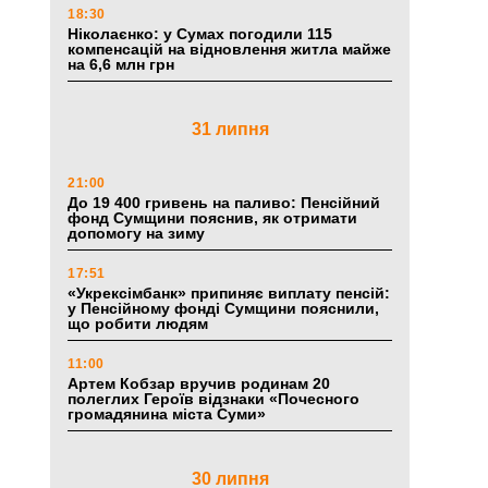
18:30
Ніколаєнко: у Сумах погодили 115
компенсацій на відновлення житла майже
на 6,6 млн грн
31 липня
21:00
До 19 400 гривень на паливо: Пенсійний
фонд Сумщини пояснив, як отримати
допомогу на зиму
17:51
«Укрексімбанк» припиняє виплату пенсій:
у Пенсійному фонді Сумщини пояснили,
що робити людям
11:00
Артем Кобзар вручив родинам 20
полеглих Героїв відзнаки «Почесного
громадянина міста Суми»
30 липня