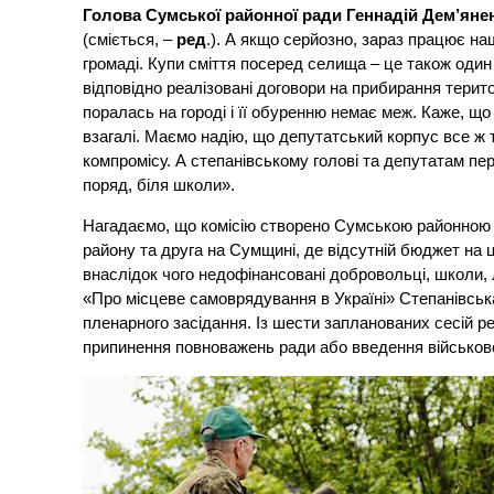
Голова Сумської районної ради Геннадій Дем’яне
(сміється, –
ред
.). А якщо серйозно, зараз працює н
громаді. Купи сміття посеред селища – це також один і
відповідно реалізовані договори на прибирання терито
поралась на городі і її обуренню немає меж. Каже, щ
взагалі. Маємо надію, що депутатський корпус все 
компромісу. А степанівському голові та депутатам пе
поряд, біля школи».
Нагадаємо, що комісію створено Сумською районною р
району та друга на Сумщині, де відсутній бюджет на ц
внаслідок чого недофінансовані добровольці, школи, 
«Про місцеве самоврядування в Україні» Степанівськ
пленарного засідання. Із шести запланованих сесій 
припинення повноважень ради або введення військової