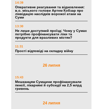
14:39
Оперативне реагування та відновлення:
в.о. міського голови Артем Кобзар про
ліквідацію наслідків ворожої атаки на
Суми
13:30
Не лише доступний проїзд: Чому у Сумах
потрібно профінансувати ліки та
продукти для вразливих містян?
11:31
Прості відповіді на складну війну
26 липня
15:43
Мешканцям Сумщини профінансували
пенсії, лікарняні й субсидії на 2,5 млрд
гривень
24 липня