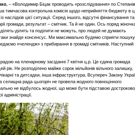
нко
, – «Володимир Біцак проводить «розслідування» по Степанів
аша тимчасова контрольна комісія щодо неприйняття бюджету в ц
з наслідків цієї ситуації. Серед іншого, відсутні фінансування та
рії громади, результат – смітник. Та й не один. Ось поряд жіночк
о ділять-ділять та поділити не можуть, про людей не думають
ж таки знайде консенсус. Ми максимально будемо сприяти пошук
редаємо «челендж» з прибирання в громаді смітників. Наступний
адою на пленарному засіданні 7 квітня ц.р. Це єдина громада
ей рік. Не розподілено майже сорок мільйонів вільного залишку,
лікарні та дитсадки, інша інфраструктура. Всупереч Закону Укра
а селищна рада цьогоріч не провела жодного повноцінного
реально не відбулось жодної, що може бути підставою достроково
 адміністрації.