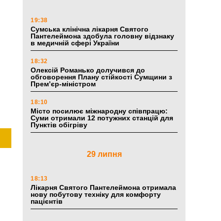
19:38
Сумська клінічна лікарня Святого
Пантелеймона здобула головну відзнаку
в медичній сфері України
18:32
Олексій Романько долучився до
обговорення Плану стійкості Сумщини з
Прем’єр-міністром
18:10
Місто посилює міжнародну співпрацю:
Суми отримали 12 потужних станцій для
Пунктів обігріву
29 липня
18:13
Лікарня Святого Пантелеймона отримала
нову побутову техніку для комфорту
пацієнтів