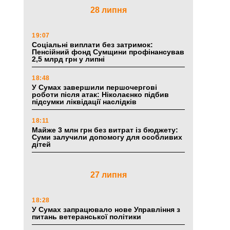
28 липня
19:07
Соціальні виплати без затримок:
Пенсійний фонд Сумщини профінансував
2,5 млрд грн у липні
18:48
У Сумах завершили першочергові
роботи після атак: Ніколаєнко підбив
підсумки ліквідації наслідків
18:11
Майже 3 млн грн без витрат із бюджету:
Суми залучили допомогу для особливих
дітей
27 липня
18:28
У Сумах запрацювало нове Управління з
питань ветеранської політики