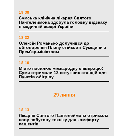
19:38
Сумська клінічна лікарня Святого
Пантелеймона здобула головну відзнаку
в медичній сфері України
18:32
Олексій Романько долучився до
обговорення Плану стійкості Сумщини з
Прем’єр-міністром
18:10
Місто посилює міжнародну співпрацю:
Суми отримали 12 потужних станцій для
Пунктів обігріву
29 липня
18:13
Лікарня Святого Пантелеймона отримала
нову побутову техніку для комфорту
пацієнтів