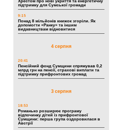
Хрестом про нові укриття та енергетичну
підтримку для Сумської громади
9:15
Понад 8 мільйонів книжок згоріли. Як
допомогти «Ранку» та іншим
видавництвам відновитися
4 серпня
20:41
Пенсійний фонд Сумщини спрямував 0,2
млрд грн на пенсії, страхові виплати та
підтримку прифронтових громад
3 серпня
18:53
Романько розширює програму
відпочинку дітей із прифронтової
Сумщини: перша група оздоровилася в
Австрії