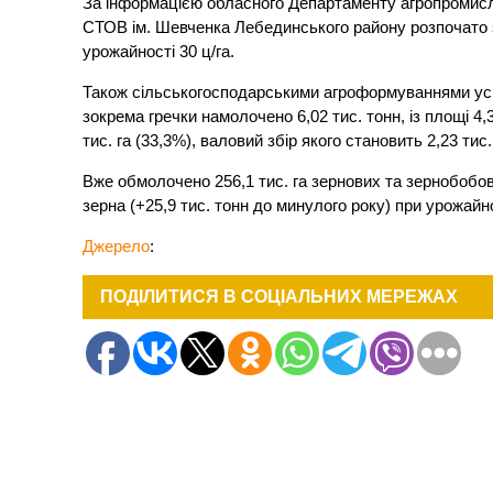
За інформацією обласного Департаменту агропромисло
СТОВ ім. Шевченка Лебединського району розпочато з
урожайності 30 ц/га.
Також сільськогосподарськими агроформуваннями усі
зокрема гречки намолочено 6,02 тис. тонн, із площі 4,3
тис. га (33,3%), валовий збір якого становить 2,23 тис
Вже обмолочено 256,1 тис. га зернових та зернобобов
зерна (+25,9 тис. тонн до минулого року) при урожайност
Джерело
:
ПОДІЛИТИСЯ В СОЦІАЛЬНИХ МЕРЕЖАХ