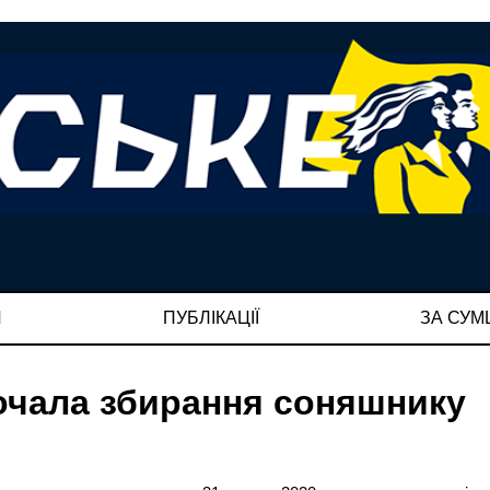
И
ПУБЛІКАЦІЇ
ЗА СУ
очала збирання соняшнику