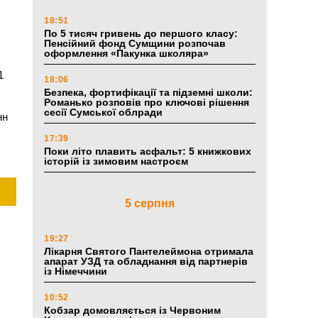
18:51
По 5 тисяч гривень до першого класу:
Пенсійний фонд Сумщини розпочав
оформлення «Пакунка школяра»
1
18:06
Безпека, фортифікації та підземні школи:
Романько розповів про ключові рішення
сесії Сумської облради
нн
17:39
Поки літо плавить асфальт: 5 книжкових
історій із зимовим настроєм
5 серпня
19:27
Лікарня Святого Пантелеймона отримала
апарат УЗД та обладнання від партнерів
із Німеччини
10:52
Кобзар домовляється із Червоним