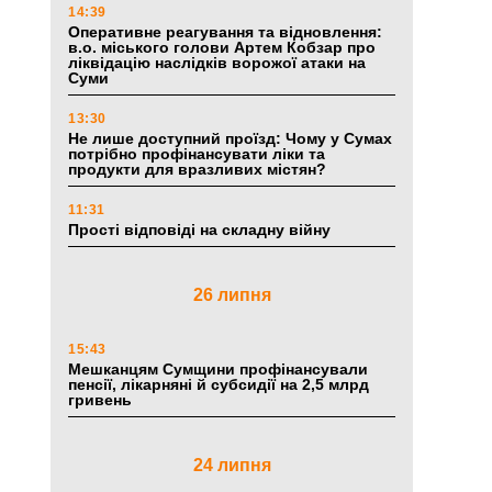
14:39
Оперативне реагування та відновлення:
в.о. міського голови Артем Кобзар про
ліквідацію наслідків ворожої атаки на
Суми
13:30
Не лише доступний проїзд: Чому у Сумах
потрібно профінансувати ліки та
продукти для вразливих містян?
11:31
Прості відповіді на складну війну
26 липня
15:43
Мешканцям Сумщини профінансували
пенсії, лікарняні й субсидії на 2,5 млрд
гривень
24 липня