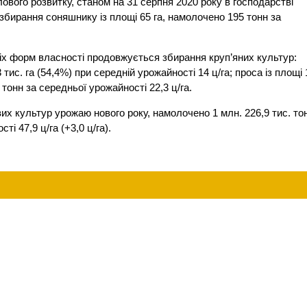
вого розвитку, станом на 31 серпня 2020 року в господарстві
бирання соняшнику із площі 65 га, намолочено 195 тонн за
х форм власності продовжується збирання круп’яних культур:
 тис. га (54,4%) при середній урожайності 14 ц/га; проса із площі 
. тонн за середньої урожайності 22,3 ц/га.
их культур урожаю нового року, намолочено 1 млн. 226,9 тис. то
і 47,9 ц/га (+3,0 ц/га).