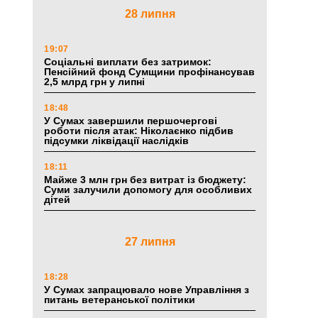
28 липня
19:07
Соціальні виплати без затримок:
Пенсійний фонд Сумщини профінансував
2,5 млрд грн у липні
18:48
У Сумах завершили першочергові
роботи після атак: Ніколаєнко підбив
підсумки ліквідації наслідків
18:11
Майже 3 млн грн без витрат із бюджету:
Суми залучили допомогу для особливих
дітей
27 липня
18:28
У Сумах запрацювало нове Управління з
питань ветеранської політики