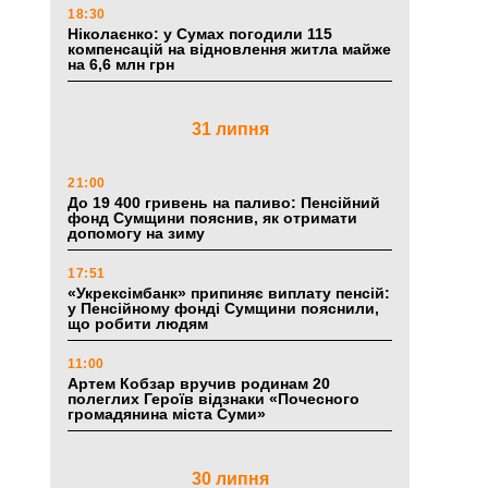
18:30
Ніколаєнко: у Сумах погодили 115
компенсацій на відновлення житла майже
на 6,6 млн грн
31 липня
21:00
До 19 400 гривень на паливо: Пенсійний
фонд Сумщини пояснив, як отримати
допомогу на зиму
17:51
«Укрексімбанк» припиняє виплату пенсій:
у Пенсійному фонді Сумщини пояснили,
що робити людям
11:00
Артем Кобзар вручив родинам 20
полеглих Героїв відзнаки «Почесного
громадянина міста Суми»
30 липня