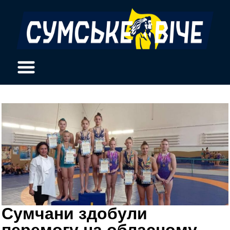
Сумчани здобули
перемогу на обласному