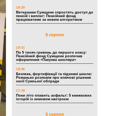
18:20
Ветеранам Сумщини спростять доступ до
пенсій і виплат: Пенсійний фонд
працюватиме за новим алгоритмом
6 серпня
18:51
По 5 тисяч гривень до першого класу:
Пенсійний фонд Сумщини розпочав
оформлення «Пакунка школяра»
18:06
Безпека, фортифікації та підземні школи:
Романько розповів про ключові рішення
сесії Сумської облради
17:39
Поки літо плавить асфальт: 5 книжкових
історій із зимовим настроєм
5 серпня