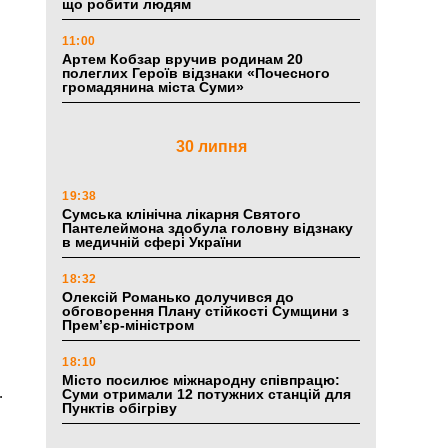
що робити людям
11:00
Артем Кобзар вручив родинам 20
полеглих Героїв відзнаки «Почесного
громадянина міста Суми»
30 липня
19:38
Сумська клінічна лікарня Святого
Пантелеймона здобула головну відзнаку
в медичній сфері України
18:32
Олексій Романько долучився до
обговорення Плану стійкості Сумщини з
Прем’єр-міністром
18:10
Місто посилює міжнародну співпрацю:
.
Суми отримали 12 потужних станцій для
Пунктів обігріву