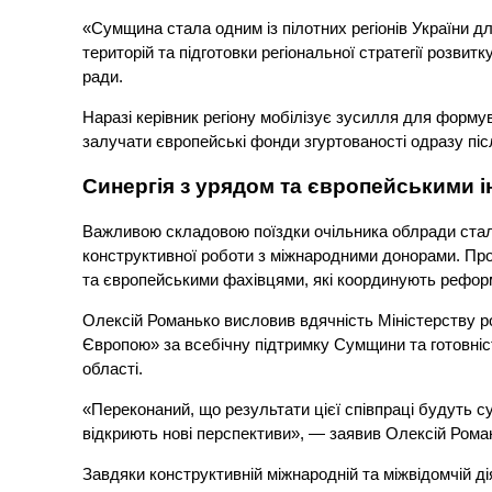
«Сумщина стала одним із пілотних регіонів України 
територій та підготовки регіональної стратегії розви
ради.
Наразі керівник регіону мобілізує зусилля для форм
залучати європейські фонди згуртованості одразу піс
Синергія з урядом та європейськими і
Важливою складовою поїздки очільника облради стало 
конструктивної роботи з міжнародними донорами. Проє
та європейськими фахівцями, які координують реформ
Олексій Романько висловив вдячність Міністерству ро
Європою» за всебічну підтримку Сумщини та готовніст
області.
«Переконаний, що результати цієї співпраці будуть су
відкриють нові перспективи», — заявив Олексій Рома
Завдяки конструктивній міжнародній та міжвідомчій д