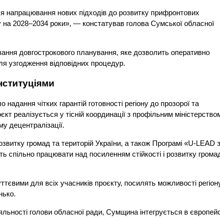
для напрацювання нових підходів до розвитку прифронтових
тку на 2028–2034 роки», — констатував голова Сумської обласної
ування довгострокового планування, яке дозволить оперативно
ля узгодження відповідних процедур.
нституціями
надання чітких гарантій готовності регіону до прозорої та
кт реалізується у тісній координації з профільним міністерство
у децентралізації.
звитку громад та територій України, а також Програмі «U-LEAD 
ь спільно працювати над посиленням стійкості і розвитку грома
ттєвими для всіх учасників проєкту, посилять можливості регіону
нько.
іяльності голови обласної ради, Сумщина інтегрується в європейс