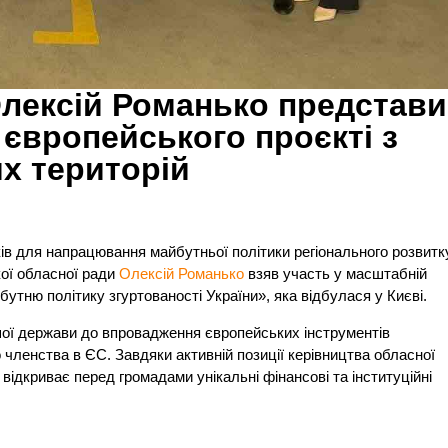
Олексій Романько представ
європейського проєкті з
х територій
в для напрацювання майбутньої політики регіонального розвитк
ої обласної ради
Олексій Романько
взяв участь у масштабній
утню політику згуртованості України», яка відбулася у Києві.
ашої держави до впровадження європейських інструментів
 членства в ЄС. Завдяки активній позиції керівництва обласної
відкриває перед громадами унікальні фінансові та інституційні