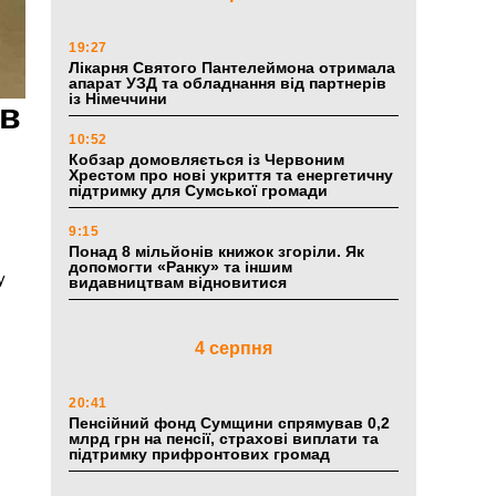
19:27
Лікарня Святого Пантелеймона отримала
апарат УЗД та обладнання від партнерів
із Німеччини
ив
10:52
Кобзар домовляється із Червоним
Хрестом про нові укриття та енергетичну
підтримку для Сумської громади
9:15
Понад 8 мільйонів книжок згоріли. Як
допомогти «Ранку» та іншим
у
видавництвам відновитися
4 серпня
20:41
Пенсійний фонд Сумщини спрямував 0,2
млрд грн на пенсії, страхові виплати та
підтримку прифронтових громад