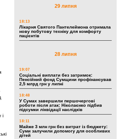
29 липня
18:13
Лікарня Святого Пантелеймона отримала
нову побутову техніку для комфорту
пацієнтів
28 липня
19:07
м
Соціальні виплати без затримок:
Пенсійний фонд Сумщини профінансував
2,5 млрд грн у липні
з
18:48
д
У Сумах завершили першочергові
роботи після атак: Ніколаєнко підбив
підсумки ліквідації наслідків
 і
18:11
Майже 3 млн грн без витрат із бюджету:
Суми залучили допомогу для особливих
ькі
дітей