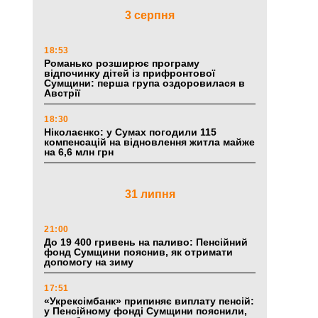
3 серпня
18:53
Романько розширює програму
відпочинку дітей із прифронтової
Сумщини: перша група оздоровилася в
Австрії
18:30
Ніколаєнко: у Сумах погодили 115
компенсацій на відновлення житла майже
на 6,6 млн грн
31 липня
21:00
До 19 400 гривень на паливо: Пенсійний
фонд Сумщини пояснив, як отримати
допомогу на зиму
17:51
«Укрексімбанк» припиняє виплату пенсій:
у Пенсійному фонді Сумщини пояснили,