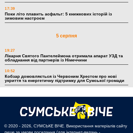
17:39
Поки літо плавить асфальт: 5 книжкових історій із
зимовим настроєм
5 серпня
19:27
Лікарня Святого Пантелеймона отримала апарат УЗД та
обладнання від партнерів із Німеччини
10:52
Кобзар домовляється із Червоним Хрестом про нові
укриття та енергетичну підтримку для Сумської громади
9:15
Понад 8 мільйонів книжок згоріли. Як допомогти «Ранку»
та іншим видавництвам відновитися
4 серпня
© 2020 - 2026, СУМСЬКЕ ВІЧЕ. Використання матеріалів сайту
лише за умови посилання (для інтернет-видань -