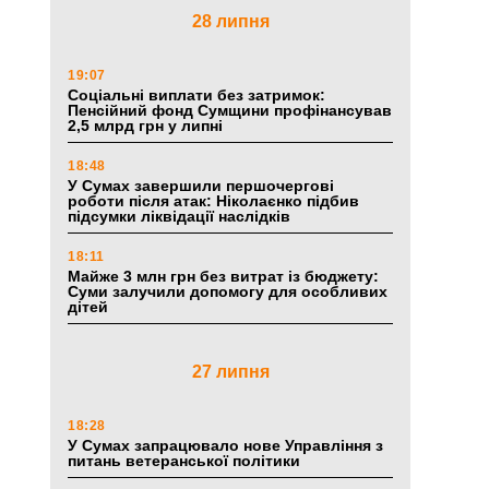
28 липня
19:07
Соціальні виплати без затримок:
Пенсійний фонд Сумщини профінансував
2,5 млрд грн у липні
18:48
У Сумах завершили першочергові
роботи після атак: Ніколаєнко підбив
підсумки ліквідації наслідків
18:11
Майже 3 млн грн без витрат із бюджету:
Суми залучили допомогу для особливих
дітей
27 липня
18:28
У Сумах запрацювало нове Управління з
питань ветеранської політики