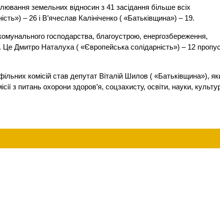
гулювання земельних відносин з 41 засідання більше всіх
ть») – 26 і В’ячеслав Калініченко ( «Батьківщина») – 19.
во-комунального господарства, благоустрою, енергозбереження,
3). Це Дмитро Наталуха ( «Європейська солідарність») – 12 пропус
ільних комісій став депутат Віталій Шилов ( «Батьківщина»), як
місії з питань охорони здоров’я, соцзахисту, освіти, науки, культу