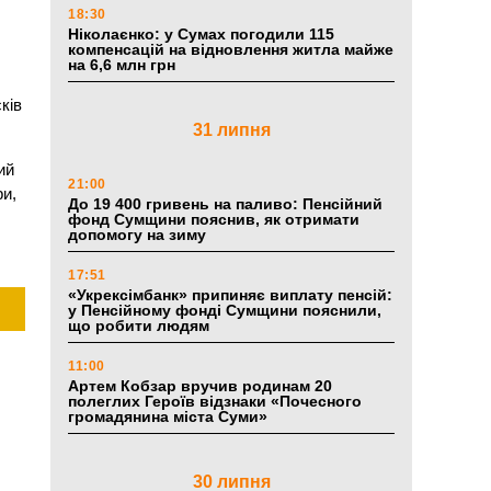
18:30
Ніколаєнко: у Сумах погодили 115
компенсацій на відновлення житла майже
на 6,6 млн грн
ків
31 липня
ий
21:00
ри,
До 19 400 гривень на паливо: Пенсійний
фонд Сумщини пояснив, як отримати
допомогу на зиму
17:51
«Укрексімбанк» припиняє виплату пенсій:
у Пенсійному фонді Сумщини пояснили,
що робити людям
11:00
Артем Кобзар вручив родинам 20
полеглих Героїв відзнаки «Почесного
громадянина міста Суми»
30 липня