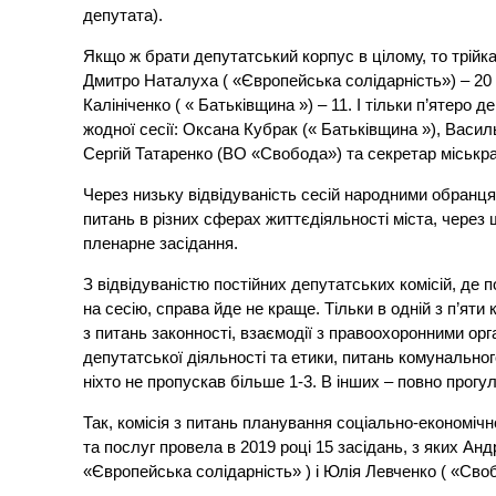
депутата).
Якщо ж брати депутатський корпус в цілому, то трійка
Дмитро Наталуха ( «Європейська солідарність») – 20 п
Калініченко ( « Батьківщина ») – 11. І тільки п’ятеро 
жодної сесії: Оксана Кубрак (« Батьківщина »), Васи
Сергій Татаренко (ВО «Свобода») та секретар міськр
Через низьку відвідуваність сесій народними обранц
питань в різних сферах життєдіяльності міста, через 
пленарне засідання.
З відвідуваністю постійних депутатських комісій, де
на сесію, справа йде не краще. Тільки в одній з п’ят
з питань законності, взаємодії з правоохоронними орг
депутатської діяльності та етики, питань комунального
ніхто не пропускав більше 1-3. В інших – повно прогул
Так, комісія з питань планування соціально-економічн
та послуг провела в 2019 році 15 засідань, з яких Анд
«Європейська солідарність» ) і Юлія Левченко ( «Своб