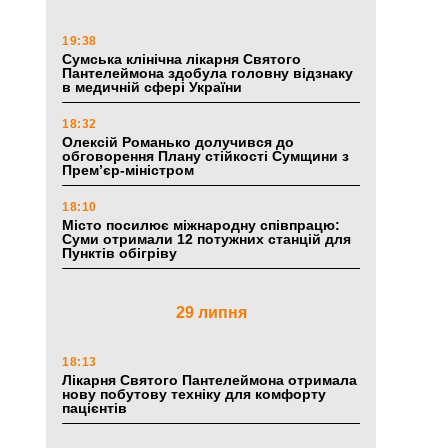
19:38
Сумська клінічна лікарня Святого
Пантелеймона здобула головну відзнаку
в медичній сфері України
18:32
Олексій Романько долучився до
обговорення Плану стійкості Сумщини з
Прем’єр-міністром
18:10
Місто посилює міжнародну співпрацю:
Суми отримали 12 потужних станцій для
Пунктів обігріву
29 липня
18:13
Лікарня Святого Пантелеймона отримала
нову побутову техніку для комфорту
пацієнтів