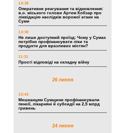
14:39
Оперативне реагування та відновлення:
в.о. міського голови Артем Кобзар про
ліквідацію наслідків ворожої атаки на
Суми
13:30
Не лише доступний проїзд: Чому у Сумах
потрібно профінансувати ліки та
продукти для вразливих містян?
11:31
Прості відповіді на складну війну
26 липня
15:43
Мешканцям Сумщини профінансували
пенсії, лікарняні й субсидії на 2,5 млрд
гривень
24 липня