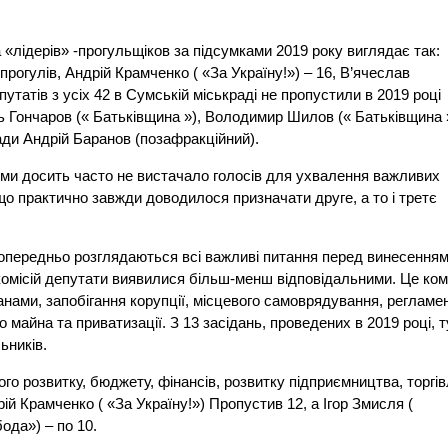
 «лідерів» -прогульщіков за підсумками 2019 року виглядає так:
рогулів, Андрій Крамченко ( «За Україну!») – 16, В’ячеслав
депутатів з усіх 42 в Сумській міськраді не пропустили в 2019 році
ль Гончаров (« Батьківщина »), Володимир Шилов (« Батьківщина 
ади Андрій Баранов (позафракційний).
ями досить часто не вистачало голосів для ухвалення важливих
що практично завжди доводилося призначати друге, а то і третє
 попередньо розглядаються всі важливі питання перед винесенням
и комісій депутати виявилися більш-менш відповідальними. Це ком
анами, запобігання корупції, місцевого самоврядування, регламен
 майна та приватизації. З 13 засідань, проведених в 2019 році, т
ьників.
ого розвитку, бюджету, фінансів, розвитку підприємництва, торгів
рій Крамченко ( «За Україну!») Пропустив 12, а Ігор Змисля (
ода») – по 10.