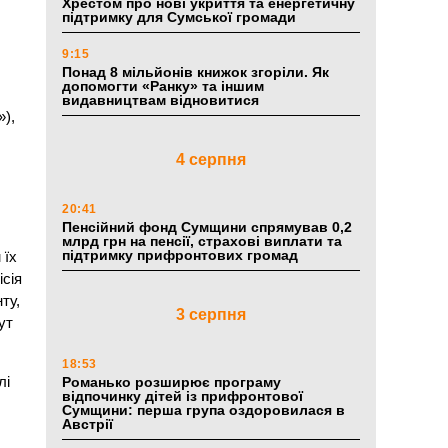
Хрестом про нові укриття та енергетичну
підтримку для Сумської громади
9:15
Понад 8 мільйонів книжок згоріли. Як
допомогти «Ранку» та іншим
видавництвам відновитися
»),
4 серпня
20:41
Пенсійний фонд Сумщини спрямував 0,2
млрд грн на пенсії, страхові виплати та
підтримку прифронтових громад
 їх
ісія
ту,
3 серпня
ут
18:53
лі
Романько розширює програму
відпочинку дітей із прифронтової
Сумщини: перша група оздоровилася в
Австрії