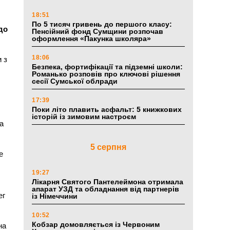
18:51
По 5 тисяч гривень до першого класу:
до
Пенсійний фонд Сумщини розпочав
оформлення «Пакунка школяра»
18:06
 з
Безпека, фортифікації та підземні школи:
Романько розповів про ключові рішення
сесії Сумської облради
17:39
Поки літо плавить асфальт: 5 книжкових
історій із зимовим настроєм
на
5 серпня
е
19:27
Лікарня Святого Пантелеймона отримала
апарат УЗД та обладнання від партнерів
ег
із Німеччини
10:52
Кобзар домовляється із Червоним
на