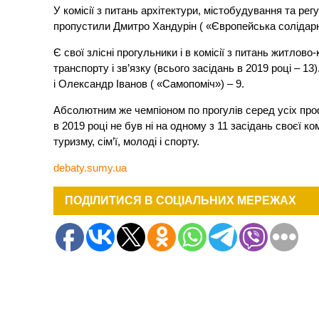
У комісії з питань архітектури, містобудування та ре
пропустили Дмитро Хандурін ( «Європейська солідарніс
Є свої злісні прогульники і в комісії з питань житло
транспорту і зв’язку (всього засідань в 2019 році – 1
і Олександр Іванов ( «Самопоміч») – 9.
Абсолютним же чемпіоном по прогулів серед усіх проф
в 2019 році не був ні на одному з 11 засідань своєї ко
туризму, сім’ї, молоді і спорту.
debaty.sumy.ua
ПОДІЛИТИСЯ В СОЦІАЛЬНИХ МЕРЕЖАХ