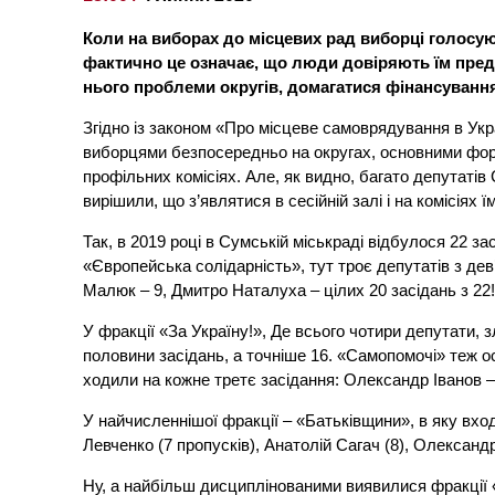
Коли на виборах до місцевих рад виборці голосуют
фактично це означає, що люди довіряють їм предс
нього проблеми округів, домагатися фінансуванн
Згідно із законом «Про місцеве самоврядування в Укра
виборцями безпосередньо на округах, основними форм
профільних комісіях. Але, як видно, багато депутатів
вирішили, що з’являтися в сесійній залі і на комісіях ї
Так, в 2019 році в Сумській міськраді відбулося 22 зас
«Європейська солідарність», тут троє депутатів з дев
Малюк – 9, Дмитро Наталуха – цілих 20 засідань з 22
У фракції «За Україну!», Де всього чотири депутати, 
половини засідань, а точніше 16. «Самопомочі» теж о
ходили на кожне третє засідання: Олександр Іванов – 
У найчисленнішої фракції – «Батьківщини», в яку вхо
Левченко (7 пропусків), Анатолій Сагач (8), Олександр
Ну, а найбільш дисциплінованими виявилися фракції 