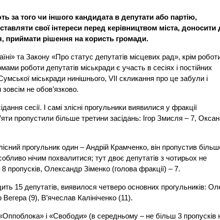
ь за того чи іншого кандидата в депутати або партію,
тавляти свої інтереси перед керівництвом міста, доносити 
я, приймати рішення на користь громади.
їні» та Закону «Про статус депутатів місцевих рад», крім роботи
ами роботи депутатів міськради є участь в сесіях і постійних
 Сумської міськради нинішнього, VII скликання про це забули і
м зовсім не обов’язково.
ідання сесії. І самі злісні прогульники виявилися у фракції
’яти пропустили більше третини засідань: Ігор Змисля – 7, Окса
!
злісний прогульник один – Андрій Крамченко, він пропустив більш
собливо нічим похвалитися; тут двоє депутатів з чотирьох не
8 пропусків, Олександр Зіменко (голова фракції) – 7.
дить 15 депутатів, виявилося четверо основних прогульників: Ол
 Вегера (9), В’ячеслав Калініченко (11).
«Оппоблока» і «Свободи» (в середньому – не більш 3 пропусків 