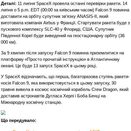
Деталі:
11 липня SpaceX провела останні перевірки ракети. 14
липня о 5 p.m. EDT (00:00 за київським часом) Falcon 9 повинна
доставити на орбіту супутник зв’язку ANASIS-II, який
виготовила компанія Airbus у Франції. Стартувати ракета буде з
пускового комплексу SLC-40 у Флориді, США. Супутник
Південної Кореї буде виведений на геостаціонарну орбіту (36
000 км).
За 9 хвилин після запуску Falcon 9 повинна приземлитися на
платформу «Просто прочитай інструкцію» в Атлантичному
океані. Це буде 13 запуск SpaceX в цьому році.
У SpaceX відзначають, що перша, багаторазова ступінь ракети-
носія Falcon 9, яка використовується в цьому запуску, 30
травня вивела в космос космічний корабель Crew Dragon, який
доставив астронавтів Дугласа Херлі і Боба Бенці на
Міжнародну космічну станцію.
Що передувало: