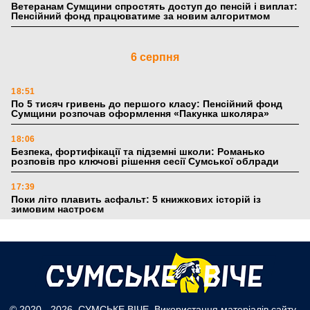
Ветеранам Сумщини спростять доступ до пенсій і виплат:
Пенсійний фонд працюватиме за новим алгоритмом
6 серпня
18:51
По 5 тисяч гривень до першого класу: Пенсійний фонд
Сумщини розпочав оформлення «Пакунка школяра»
18:06
Безпека, фортифікації та підземні школи: Романько
розповів про ключові рішення сесії Сумської облради
17:39
Поки літо плавить асфальт: 5 книжкових історій із
зимовим настроєм
5 серпня
19:27
Лікарня Святого Пантелеймона отримала апарат УЗД та
обладнання від партнерів із Німеччини
© 2020 - 2026, СУМСЬКЕ ВІЧЕ. Використання матеріалів сайту