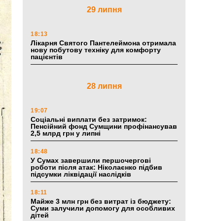
29 липня
18:13
Лікарня Святого Пантелеймона отримала
нову побутову техніку для комфорту
пацієнтів
28 липня
19:07
Соціальні виплати без затримок:
Пенсійний фонд Сумщини профінансував
2,5 млрд грн у липні
18:48
У Сумах завершили першочергові
роботи після атак: Ніколаєнко підбив
підсумки ліквідації наслідків
18:11
Майже 3 млн грн без витрат із бюджету:
Суми залучили допомогу для особливих
дітей