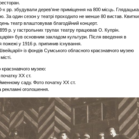
ресторан.
80-х рр. збудували дерев’яне приміщення на 800 місць. Глядацька
ю. За один сезон у театрі проходило не менше 80 вистав. Квитки
ждень театр влаштовував благодійний концерт.
899 р. у гастрольних трупах театру працював О. Купрін.
йцарія» був основним закладом культури. Після введення в
я пожежі у 1916 р. припинив існування.
Швейцарії» із фондів Сумського обласного краєзнавчого музею
місті.
 краєзнавчого музею:
 початку ХХ ст.
ойменному саду. Фото початку ХХ ст.
а рекламні оголошення.