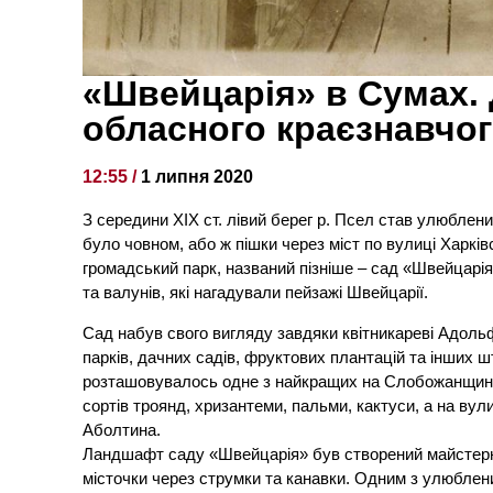
«Швейцарія» в Сумах. 
обласного краєзнавчо
12:55 /
1 липня 2020
З середини ХІХ ст. лівий берег р. Псел став улюблен
було човном, або ж пішки через міст по вулиці Харківсь
громадський парк, названий пізніше – сад «Швейцарія»,
та валунів, які нагадув
али пейзажі Швейцарії.
Сад набув свого вигляду завдяки квітникареві Адольф
парків, дачних садів, фруктових плантацій та інших 
розташовувалось одне з найкращих на Слобожанщині 
сортів троянд, хризантеми, пальми, кактуси, а на ву
Аболтина.
Ландшафт саду «Швейцарія» був створений майстерно:
місточки через струмки та канавки. Одним з улюблени