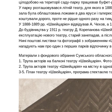
цілодобово на території саду-парку працював буфет-
У парку розташовувався літній театр, для якого в 18
зала була облаштована ложами в два яруси і галереє
коштували дорого, проте не рідше одного разу на ти
У 1888-1889 рр. «Швейцарію» відвідував А. Чехов, а 1
До будівництва у 1911 р. театру Д. Корепанова «Шве
експлуатацію нового театру, старий занепадав, а післ
Нині поштові листівки та фотографії з зображенням «
нагадують нам про один з перших парків відпочинку в 
Матеріали з фондового зібрання Сумського обласного
1. Трупа акторів на балконі театру «Швейцарія». Фото
2. Трупа акторів театру «Швейцарія» на містку в одн
3-5. План театру «Швейцарія», програма спектаклю т