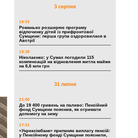
3 серпня
18:53
Романько розширює програму
відпочинку дітей із прифронтової
Сумщини: перша група оздоровилася в
Австрії
18:30
Ніколаєнко: у Сумах погодили 115
компенсацій на відновлення житла майже
на 6,6 млн грн
31 липня
21:00
До 19 400 гривень на паливо: Пенсійний
фонд Сумщини пояснив, як отримати
допомогу на зиму
17:51
«Укрексімбанк» припиняє виплату пенсій:
у Пенсійному фонді Сумщини пояснили,