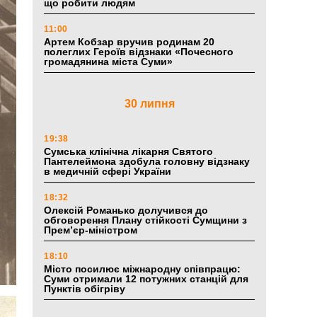
що робити людям
11:00
Артем Кобзар вручив родинам 20
полеглих Героїв відзнаки «Почесного
громадянина міста Суми»
30 липня
19:38
Сумська клінічна лікарня Святого
Пантелеймона здобула головну відзнаку
в медичній сфері України
18:32
Олексій Романько долучився до
обговорення Плану стійкості Сумщини з
Прем’єр-міністром
18:10
Місто посилює міжнародну співпрацю:
Суми отримали 12 потужних станцій для
Пунктів обігріву