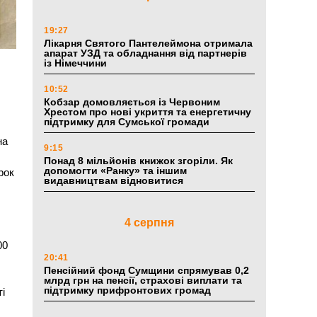
19:27
Лікарня Святого Пантелеймона отримала
апарат УЗД та обладнання від партнерів
із Німеччини
10:52
Кобзар домовляється із Червоним
Хрестом про нові укриття та енергетичну
підтримку для Сумської громади
на
9:15
Понад 8 мільйонів книжок згоріли. Як
допомогти «Ранку» та іншим
рок
видавництвам відновитися
4 серпня
00
20:41
Пенсійний фонд Сумщини спрямував 0,2
млрд грн на пенсії, страхові виплати та
підтримку прифронтових громад
і