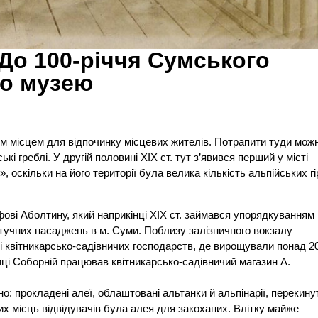
До 100-річчя Сумського
го музею
им місцем для відпочинку місцевих жителів. Потрапити туди мож
кі греблі. У другій половині ХІХ ст. тут з’явився перший у місті
 оскільки на його території була велика кількість альпійських гі
ові Аболтину, який наприкінці ХІХ ст. займався упорядкуванням
штучних насаджень в м. Суми. Поблизу залізничного вокзалу
квітникарсько-садівничих господарств, де вирощували понад 2
лиці Соборній працював квітникарсько-садівничий магазин А.
 прокладені алеї, облаштовані альтанки й альпінарії, перекинут
х місць відвідувачів була алея для закоханих. Влітку майже