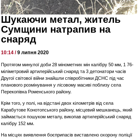
Шукаючи метал, житель
Сумщини натрапив на
снаряд
10:14 /
9 липня 2020
Протягом минулої доби 28 мінометних мін калібру 50 мм, 1 76-
міліметровий артилерійський снаряд та 3 детонатори часів
Другої світової війни знайшли співробітники ДСНС під час
планового розмінування у лісовому масиві поблизу села
Перекопівка Роменського району.
Крім того, у полі, на відстані двох кілометрів від села
Карабутове Конотопського району, місцевий мешканець, який
займається пошуком металу, викопав артилерійський снаряд
калібру 152 мм.
На місцях виявлення боєприпасів виставлено охорону поліції