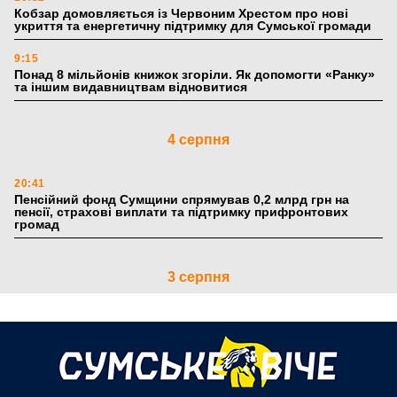
Кобзар домовляється із Червоним Хрестом про нові
укриття та енергетичну підтримку для Сумської громади
9:15
Понад 8 мільйонів книжок згоріли. Як допомогти «Ранку»
та іншим видавництвам відновитися
4 серпня
20:41
Пенсійний фонд Сумщини спрямував 0,2 млрд грн на
пенсії, страхові виплати та підтримку прифронтових
громад
3 серпня
18:53
Романько розширює програму відпочинку дітей із
прифронтової Сумщини: перша група оздоровилася в
Австрії
18:30