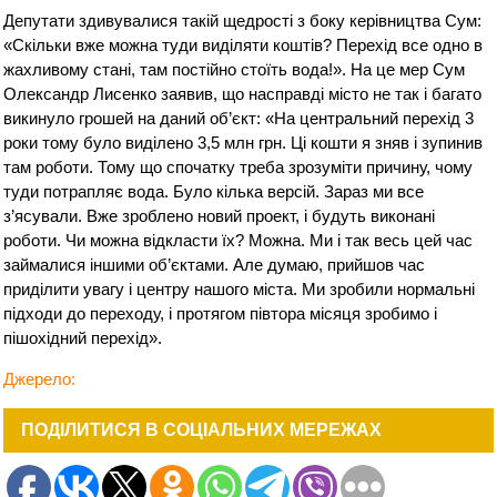
Депутати здивувалися такій щедрості з боку керівництва Сум:
«Скільки вже можна туди виділяти коштів? Перехід все одно в
жахливому стані, там постійно стоїть вода!». На це мер Сум
Олександр Лисенко заявив, що насправді місто не так і багато
викинуло грошей на даний об’єкт: «На центральний перехід 3
роки тому було виділено 3,5 млн грн. Ці кошти я зняв і зупинив
там роботи. Тому що спочатку треба зрозуміти причину, чому
туди потрапляє вода. Було кілька версій. Зараз ми все
з’ясували. Вже зроблено новий проект, і будуть виконані
роботи. Чи можна відкласти їх? Можна. Ми і так весь цей час
займалися іншими об’єктами. Але думаю, прийшов час
приділити увагу і центру нашого міста. Ми зробили нормальні
підходи до переходу, і протягом півтора місяця зробимо і
пішохідний перехід».
Джерело:
ПОДІЛИТИСЯ В СОЦІАЛЬНИХ МЕРЕЖАХ