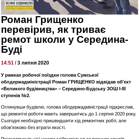
Роман Грищенко
перевірив, як триває
ремот школи у Середина-
Буді
14:51 /
3 липня 2020
У рамках робочої поїздки голова Сумської
облдержадміністрації Роман ГРИЩЕНКО відвідав об’єкт
«Великого будівництва» – Середино-Будську ЗОШ І-ІІІ
ступенів №2.
Оглянувши будівлю, голова облдержадміністрації підкреслив,
що ремонтні роботи мають завершитись до 1 серпня 2020 року.
Сьогодні необхідно пришвидшити хід ремонтних робіт, але
обов’язково без втрати якості.
Реконструкція цієї школи здійснюється за рахунок коштів