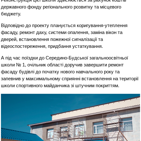
державного фонду регіонального розвитку та місцевого
бюджету.
Відповідно до проекту планується коригування-утеплення
фасаду, ремонт даху, системи опалення, заміна вікон та
дверей, встановлення пожежної сигналізації та
відеоспостереження, придбання устаткування.
А під час поїздки до Середино-Будської загальноосвітньої
школи № 1, очільник області доручив завершити ремонт
фасаду будівлі до початку нового навчального року та
запевнив у максимальному сприянні встановлення на території
школи спортивного майданчика зі штучним покриттям.