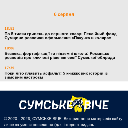
6 серпня
18:51
По 5 тисяч гривень до першого класу: Пенсійний фонд
Сумщини розпочав оформлення «Пакунка школяра»
18:06
Безпека, фортифікації та підземні школи: Романько
розповів про ключові рішення сесії Сумської облради
17:39
Поки літо плавить асфальт: 5 книжкових історій із
зимовим настроєм
5 серпня
19:27
Лікарня Святого Пантелеймона отримала апарат УЗД та
обладнання від партнерів із Німеччини
© 2020 - 2026, СУМСЬКЕ ВІЧЕ. Використання матеріалів сайту
лише за умови посилання (для інтернет-видань -
10:52