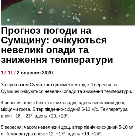
Прогноз погоди на
Сумщину: очікуються
невеликі опади та
зниження температури
17:11 /
2 вересня 2020
За прогнозом Сумського гідрометцентру, з 4 вересня на
Сумщині очікуються невеликі опади та зниження температури.
4 вересня: вночі без істотних опадів, вдень невеликий дощ,
місцями гроза. Вітер південно-східний 5-10 м/с. Температура
вночі +16..+21*, вдень +23..+28*.
5 вересня: часом невеликий дощ, вітер північно-східний 5-10 м/
с. Температура вночі +12..+17*, вдень +19..+24*.