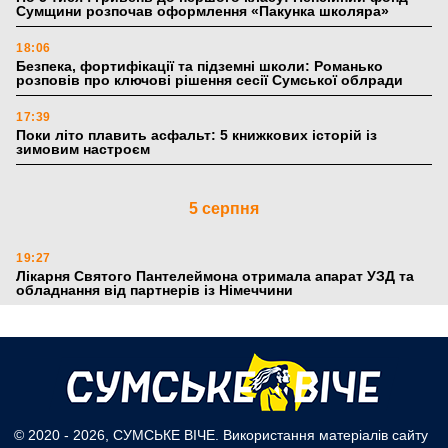
Сумщини розпочав оформлення «Пакунка школяра»
18:06
Безпека, фортифікації та підземні школи: Романько
розповів про ключові рішення сесії Сумської облради
17:39
Поки літо плавить асфальт: 5 книжкових історій із
зимовим настроєм
5 серпня
19:27
Лікарня Святого Пантелеймона отримала апарат УЗД та
обладнання від партнерів із Німеччини
10:52
Кобзар домовляється із Червоним Хрестом про нові
укриття та енергетичну підтримку для Сумської громади
9:15
Понад 8 мільйонів книжок згоріли. Як допомогти «Ранку»
та іншим видавництвам відновитися
© 2020 - 2026, СУМСЬКЕ ВІЧЕ. Використання матеріалів сайту