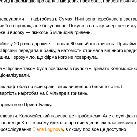
буці інформацію про одну з місцевих нафтобаз, привертаючи ув
зервуарами — нафтобаза в Сумах. Нині вона перебуває в застав
в її на продаж, але безуспішно. Покупців на таку «перспективну
вже й високу — якихось 5 мільйонів гривень.
йже у 20 разів дорожче — понад 90 мільйонів гривень. Принаймн
«Пірсан» передала її банку, а натомість отримала від нього креди
ьшим. І зрозуміло, що фірма його не повернула.
а «Пірсан» також була пов’язана з групою «Приват» Коломойськ
аціоналізували.
их нафтобаз по всій країні, яких виявилося більше сотні. І
артість нафтобаз на 6 мільярдів гривень.
 приватного ПриватБанку.
кулювати. Коломойський називає це «грабежем». Але є сухі факт
ної агенції Kroll, в якому йдеться про виведення ексвласниками з
м-розслідування
Elena Loginova
, в якому про все це доступно