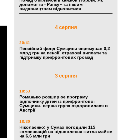
Понад 8 мільйонів книжок згоріли. Як
допомогти «Ранку» та іншим
видавництвам відновитися
4 серпня
20:41
Пенсійний фонд Сумщини спрямував 0,2
млрд грн на пенсії, страхові виплати та
підтримку прифронтових громад
3 серпня
18:53
Романько розширює програму
відпочинку дітей із прифронтової
Сумщини: перша група оздоровилася в
Австрії
18:30
Ніколаєнко: у Сумах погодили 115
компенсацій на відновлення житла майже
на 6,6 млн грн