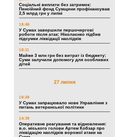
Соціальні виплати без затримок:
Пенсійний фонд Сумщини профінансував
2,5 млрд грн у липні
18:48
У Сумах завершили першочергові
роботи після атак: Ніколаєнко підбив
підсумки ліквідації наслідків
18:11
Майже 3 млн грн без витрат із бюджету:
Суми залучили допомогу для особливих
дітей
27 липня
18:28
У Сумах запрацювало нове Управління з
питань ветеранської політики
14:39
Оперативне реагування та відновлення:
в.о. міського голови Артем Кобзар про
ліквідацію наслідків ворожої атаки на
Суми