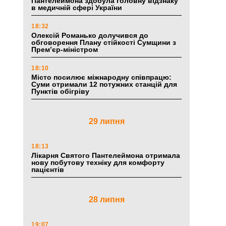
Пантелеймона здобула головну відзнаку
в медичній сфері України
18:32
Олексій Романько долучився до
обговорення Плану стійкості Сумщини з
Прем’єр-міністром
18:10
Місто посилює міжнародну співпрацю:
Суми отримали 12 потужних станцій для
Пунктів обігріву
29 липня
18:13
Лікарня Святого Пантелеймона отримала
нову побутову техніку для комфорту
пацієнтів
28 липня
19:07