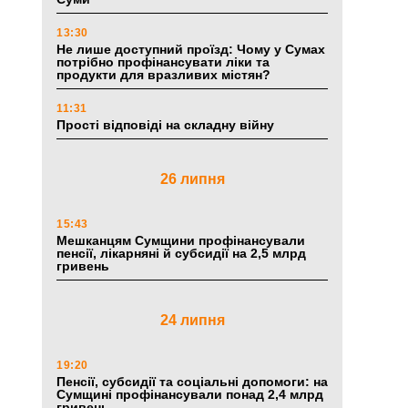
13:30
Не лише доступний проїзд: Чому у Сумах
потрібно профінансувати ліки та
продукти для вразливих містян?
11:31
Прості відповіді на складну війну
26 липня
15:43
Мешканцям Сумщини профінансували
пенсії, лікарняні й субсидії на 2,5 млрд
гривень
24 липня
19:20
Пенсії, субсидії та соціальні допомоги: на
Сумщині профінансували понад 2,4 млрд
гривень