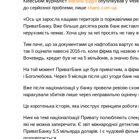
Київський журналіст
Василь Бідун
опублікував у Фейс
до серйозної проблеми, пише
shans.com.ua.
«Ось ця заросла хащами територія із поржавілими ре
ПриватБанку. Вже більше десятка разів банк виставля
нерухомість немає. Хоча ціну за неї просять не таку 
Тим паче, що за документами ця нафтобаза вартує ма
так її оцінили навесні 2016-го, коли фірма
під назвою 
Вочевидь, кредит був не на 5 мільйонів, а значно біл
На той момент ПриватБанк ще був приватним, а фірм
і Боголюбова. Через 9 місяців після цієї угоди банк н
Вже після націоналізації у банку провели ревізію схож
нарахували збитків лише через неправильно оцінену в
Це коротенька історія, яка ілюструє принципи роботи
Нині на темі націоналізації Привату полюбляють спе
які не можна заперечити. Є звіт міжнародної детектив
ПриватБанку 5,5 мільярда доларів. І є чудовий філь
розповідається.