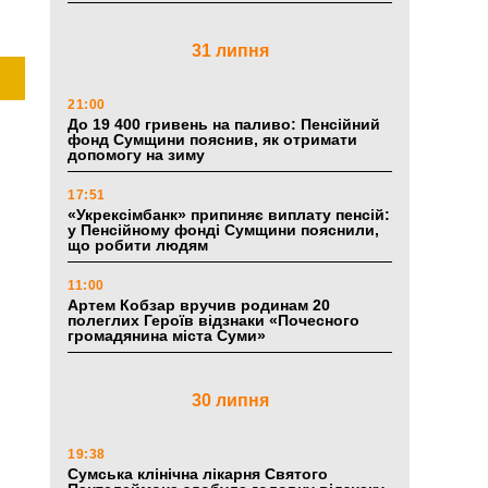
31 липня
21:00
До 19 400 гривень на паливо: Пенсійний
фонд Сумщини пояснив, як отримати
допомогу на зиму
17:51
«Укрексімбанк» припиняє виплату пенсій:
у Пенсійному фонді Сумщини пояснили,
що робити людям
11:00
Артем Кобзар вручив родинам 20
полеглих Героїв відзнаки «Почесного
громадянина міста Суми»
30 липня
19:38
Сумська клінічна лікарня Святого