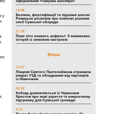
агу
оформлення «Пакунка школяра»
18:06
Безпека, фортифікації та підземні школи:
і у
Романько розповів про ключові рішення
»
сесії Сумської облради
17:39
Поки літо плавить асфальт: 5 книжкових
і
історій із зимовим настроєм
т.
Вчора
ого
19:27
Лікарня Святого Пантелеймона отримала
апарат УЗД та обладнання від партнерів
із Німеччини
10:52
Кобзар домовляється із Червоним
и,
Хрестом про нові укриття та енергетичну
підтримку для Сумської громади
9:15