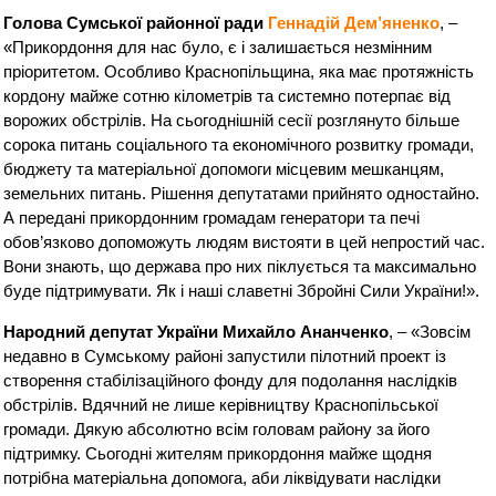
Голова Сумської районної ради
Геннадій Дем’яненко
, –
«Прикордоння для нас було, є і залишається незмінним
пріоритетом. Особливо Краснопільщина, яка має протяжність
кордону майже сотню кілометрів та системно потерпає від
ворожих обстрілів. На сьогоднішній сесії розглянуто більше
сорока питань соціального та економічного розвитку громади,
бюджету та матеріальної допомоги місцевим мешканцям,
земельних питань. Рішення депутатами прийнято одностайно.
А передані прикордонним громадам генератори та печі
обов’язково допоможуть людям вистояти в цей непростий час.
Вони знають, що держава про них піклується та максимально
буде підтримувати. Як і наші славетні Збройні Сили України!».
Народний депутат України Михайло Ананченко
, – «Зовсім
недавно в Сумському районі запустили пілотний проект із
створення стабілізаційного фонду для подолання наслідків
обстрілів. Вдячний не лише керівництву Краснопільської
громади. Дякую абсолютно всім головам району за його
підтримку. Сьогодні жителям прикордоння майже щодня
потрібна матеріальна допомога, аби ліквідувати наслідки