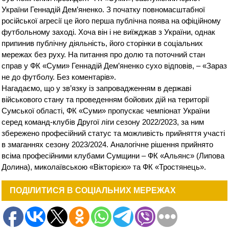
України Геннадій Дем’яненко. З початку повномасштабної
російської агресії це його перша публічна поява на офіційному
футбольному заході. Хоча він і не виїжджав з України, однак
припинив публічну діяльність, його сторінки в соціальних
мережах без руху. На питання про долю та поточний стан
справ у ФК «Суми» Геннадій Дем’яненко сухо відповів, – «Зараз
не до футболу. Без коментарів».
Нагадаємо, що у зв’язку із запровадженням в державі
військового стану та проведенням бойових дій на території
Сумської області, ФК «Суми» пропускає чемпіонат України
серед команд-клубів Другої ліги сезону 2022/2023, за ним
збережено професійний статус та можливість прийняття участі
в змаганнях сезону 2023/2024. Аналогічне рішення прийнято
всіма професійними клубами Сумщини – ФК «Альянс» (Липова
Долина), миколаївською «Вікторією» та ФК «Тростянець».
ПОДІЛИТИСЯ В СОЦІАЛЬНИХ МЕРЕЖАХ