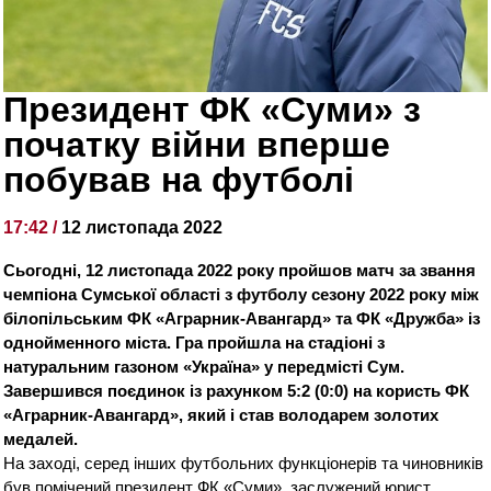
Президент ФК «Суми» з
початку війни вперше
побував на футболі
17:42 /
12 листопада 2022
Сьогодні, 12 листопада 2022 року пройшов матч за звання
чемпіона Сумської області з футболу сезону 2022 року між
білопільським ФК «Аграрник-Авангард» та ФК «Дружба» із
однойменного міста. Гра пройшла на стадіоні з
натуральним газоном «Україна» у передмісті Сум.
Завершився поєдинок із рахунком 5:2 (0:0) на користь ФК
«Аграрник-Авангард», який і став володарем золотих
медалей.
На заході, серед інших футбольних функціонерів та чиновників
був помічений президент ФК «Суми», заслужений юрист