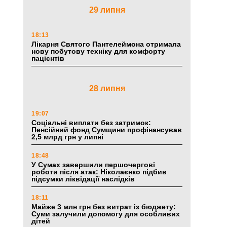
29 липня
18:13
Лікарня Святого Пантелеймона отримала
нову побутову техніку для комфорту
пацієнтів
28 липня
19:07
Соціальні виплати без затримок:
Пенсійний фонд Сумщини профінансував
2,5 млрд грн у липні
18:48
У Сумах завершили першочергові
роботи після атак: Ніколаєнко підбив
підсумки ліквідації наслідків
18:11
Майже 3 млн грн без витрат із бюджету:
Суми залучили допомогу для особливих
дітей