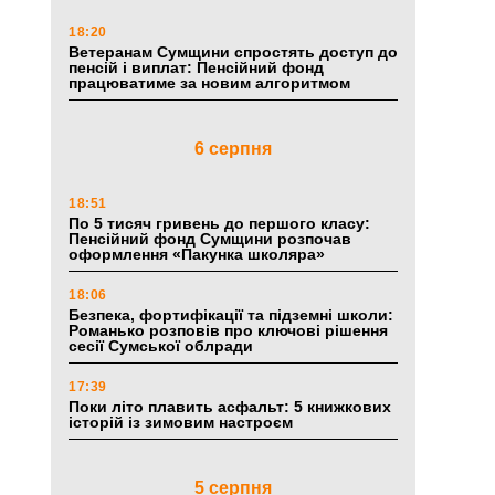
18:20
Ветеранам Сумщини спростять доступ до
пенсій і виплат: Пенсійний фонд
працюватиме за новим алгоритмом
6 серпня
18:51
По 5 тисяч гривень до першого класу:
Пенсійний фонд Сумщини розпочав
оформлення «Пакунка школяра»
18:06
Безпека, фортифікації та підземні школи:
Романько розповів про ключові рішення
сесії Сумської облради
17:39
Поки літо плавить асфальт: 5 книжкових
історій із зимовим настроєм
5 серпня