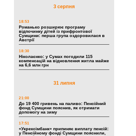
3 серпня
18:53
Романько розширює програму
відпочинку дітей із прифронтової
Сумщини: перша група оздоровилася в
Австрії
18:30
Ніколаєнко: у Сумах погодили 115
компенсацій на відновлення житла майже
на 6,6 млн грн
31 липня
21:00
До 19 400 гривень на паливо: Пенсійний
фонд Сумщини пояснив, як отримати
допомогу на зиму
17:51
«Укрексімбанк» припиняє виплату пенсій:
у Пенсійному фонді Сумщини пояснили,