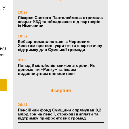
. У
19:27
Лікарня Святого Пантелеймона отримала
апарат УЗД та обладнання від партнерів
із Німеччини
10:52
Кобзар домовляється із Червоним
Хрестом про нові укриття та енергетичну
ня)
підтримку для Сумської громади
ми
9:15
Понад 8 мільйонів книжок згоріли. Як
допомогти «Ранку» та іншим
видавництвам відновитися
4 серпня
20:41
Пенсійний фонд Сумщини спрямував 0,2
млрд грн на пенсії, страхові виплати та
підтримку прифронтових громад