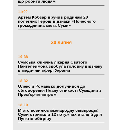
що робити людям
11:00
Артем Кобзар вручив родинам 20
полеглих Героїв відзнаки «Почесного
громадянина міста Суми»
30 липня
19:38
Сумська клінічна лікарня Святого
Пантелеймона здобула головну відзнаку
в медичній сфері України
18:32
Олексій Романько долучився до
обговорення Плану стійкості Сумщини з
Прем’єр-міністром
18:10
Місто посилює міжнародну співпрацю:
Суми отримали 12 потужних станцій для
Пунктів обігріву