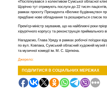
«Поспілкувався з колективом Сумської обласної клініч
Щорічно тут отримують послуги до 22 тисяч пацієнтів
рамках проєкту Президента «Велике будівництво» п
придбане нове обладнання та розшириться список п
Прем’єр-міністр зауважив, що на найближчі роки пріо
хірургічного корпусу та реконструкція приймального в
Нагадаємо, Глава Уряду в рамках робочої поїздки від
по вул. Ковпака, Сумський обласний художній музей 
та музичної комедії ім. М. С. Щепкіна.
Джерело:
ПОДІЛИТИСЯ В СОЦІАЛЬНИХ МЕРЕЖАХ