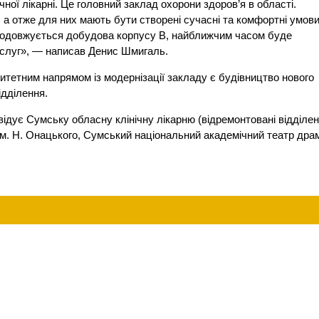
ної лікарні. Це головний заклад охорони здоров’я в області.
, а отже для них мають бути створені сучасні та комфортні умови
родовжується добудова корпусу В, найближчим часом буде
ослуг», — написав Денис Шмигаль.
ритетним напрямом із модернізації закладу є будівництво нового
ідділення.
відує Сумську обласну клінічну лікарню (відремонтовані відділен
ім. Н. Онацького, Сумський національний академічний театр дра