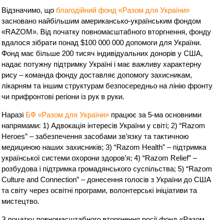
Відзначимо, що
благодійний фонд «Разом для України»
засновано найбільшим американсько-українським фондом
«RAZOM». Від початку повномасштабного вторгнення, фонду
вдалося зібрати понад $100 000 000 допомоги для України.
Фонд має більше 200 тисяч індивідуальних донорів у США,
надає потужну підтримку Україні і має важливу характерну
рису – команда фонду доставляє допомогу захисникам,
лікарням та іншим структурам безпосередньо на лінію фронту
чи прифронтові регіони із рук в руки.
Наразі
БФ «Разом для України»
працює за 5-ма основними
напрямами: 1) Адвокація інтересів України у світі; 2) “Razom
Heroes” – забезпечення засобами зв’язку та тактичною
медициною наших захисників; 3) “Razom Health” – підтримка
української системи охорони здоров’я; 4) “Razom Relief” –
розбудова і підтримка громадянського суспільства; 5) “Razom
Culture and Connection” – донесення голосів з України до США
та світу через освітні програми, волонтерські ініціативи та
мистецтво.
З початку повномасштабного вторгнення росії фонд «Разом