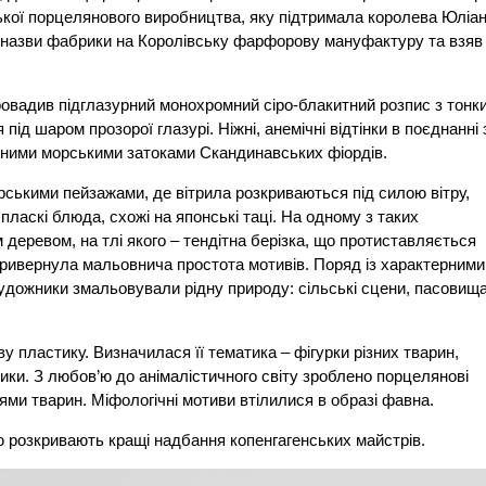
ької порцелянового виробництва, яку підтримала королева Юліа
ну назви фабрики на Королівську фарфорову мануфактуру та взяв
овадив підглазурний монохромний сіро-блакитний розпис з тонк
д шаром прозорої глазурі. Ніжні, анемічні відтінки в поєднанні 
дними морськими затоками Скандинавських фіордів.
морськими пейзажами, де вітрила розкриваються під силою вітру,
ласкі блюда, схожі на японські таці. На одному з таких
 деревом, на тлі якого – тендітна берізка, що протиставляється
 привернула мальовнича простота мотивів. Поряд із характерними
дожники змальовували рідну природу: сільські сцени, пасовища
у пластику. Визначилася її тематика – фігурки різних тварин,
ки. З любов’ю до анімалістичного світу зроблено порцелянові
ми тварин. Міфологічні мотиви втілилися в образі фавна.
ю розкривають кращі надбання копенгагенських майстрів.