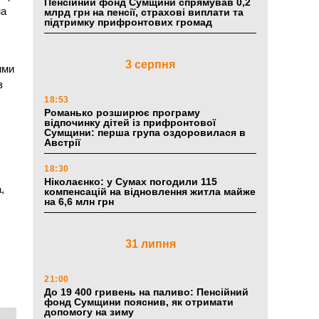
Пенсійний фонд Сумщини спрямував 0,2
на
млрд грн на пенсії, страхові виплати та
підтримку прифронтових громад
3 серпня
ими
з
18:53
Романько розширює програму
відпочинку дітей із прифронтової
Сумщини: перша група оздоровилася в
Австрії
18:30
Ніколаєнко: у Сумах погодили 115
,
компенсацій на відновлення житла майже
на 6,6 млн грн
31 липня
21:00
До 19 400 гривень на паливо: Пенсійний
фонд Сумщини пояснив, як отримати
допомогу на зиму