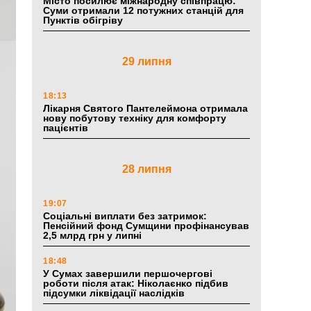
Місто посилює міжнародну співпрацю:
Суми отримали 12 потужних станцій для
Пунктів обігріву
29 липня
18:13
Лікарня Святого Пантелеймона отримала
нову побутову техніку для комфорту
пацієнтів
28 липня
19:07
Соціальні виплати без затримок:
Пенсійний фонд Сумщини профінансував
2,5 млрд грн у липні
18:48
У Сумах завершили першочергові
роботи після атак: Ніколаєнко підбив
підсумки ліквідації наслідків