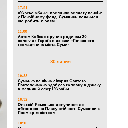
17:51
«Укрексімбанк» припиняє виплату пенсій:
у Пенсійному фонді Сумщини пояснили,
що робити людям
11:00
Артем Кобзар вручив родинам 20
полеглих Героїв відзнаки «Почесного
громадянина міста Суми»
30 липня
19:38
Сумська клінічна лікарня Святого
Пантелеймона здобула головну відзнаку
в медичній сфері України
18:32
Олексій Романько долучився до
обговорення Плану стійкості Сумщини з
Прем’єр-міністром
18:10