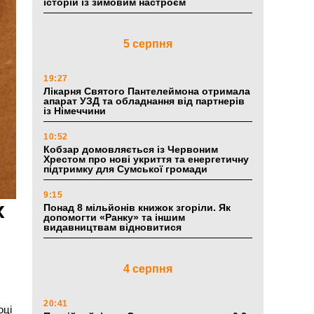
історій із зимовим настроєм
5 серпня
19:27
Лікарня Святого Пантелеймона отримала
апарат УЗД та обладнання від партнерів
із Німеччини
10:52
Кобзар домовляється із Червоним
Хрестом про нові укриття та енергетичну
підтримку для Сумської громади
9:15
х
Понад 8 мільйонів книжок згоріли. Як
допомогти «Ранку» та іншим
видавництвам відновитися
4 серпня
20:41
оці