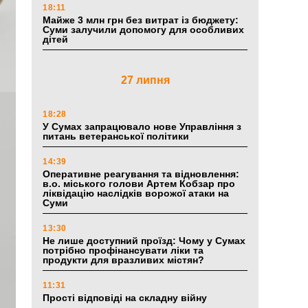
18:11
Майже 3 млн грн без витрат із бюджету:
Суми залучили допомогу для особливих
дітей
27 липня
18:28
У Сумах запрацювало нове Управління з
питань ветеранської політики
14:39
Оперативне реагування та відновлення:
в.о. міського голови Артем Кобзар про
ліквідацію наслідків ворожої атаки на
Суми
13:30
Не лише доступний проїзд: Чому у Сумах
потрібно профінансувати ліки та
продукти для вразливих містян?
11:31
Прості відповіді на складну війну