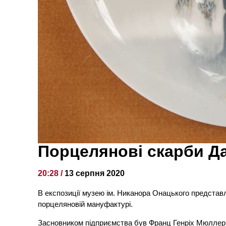
Порцелянові скарби Да
20:28 /
13 серпня 2020
В експозиції музею ім. Никанора Онацького представл
порцеляновій мануфактурі.
Засновником підприємства був Франц Генріх Мюллер, д