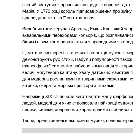
вчений виступив з пропозицією щодо створення Датс
Марія. У 1779 році король підписав рішення про змі
відповідальність за її виготовлення.
Виробництвом керував Арнольд Еміль Крог, який запр
акварельними переходами кольорів, що розпливалися пі
білим і сірим тлом асоціюються з природними з холо
Ці мотиви відтворені в тарелях із колекції музею із 
демонструють рух стихії. Набули популярності також п
філософської символіки набуває композиція зі старим
величі могутнього каштану. Увагу датських майстрів
для модерна рослинними та тваринними сюжетами, ху
вітряки, озера та морські простори з птахами.
Наприкінці ХІХ ст. почали виготовляти малу фарфоров
людей, моделі для яких створювали найкращі художни
песики, свинки, ховрашок з характерними особливостя
Твори, представлені в експозиції музею, повною міро