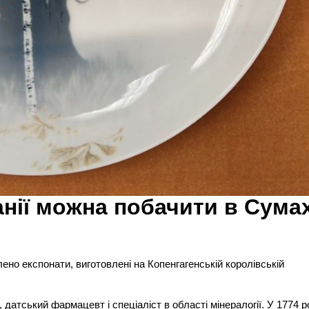
нії можна побачити в Сума
ено експонати, виготовлені на Копенгагенській королівській
атський фармацевт і спеціаліст в області мінералогії. У 1774 р