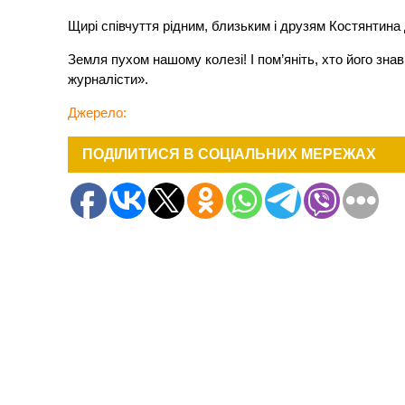
Щирі співчуття рідним, близьким і друзям Костянти
Земля пухом нашому колезі! І пом’яніть, хто його зн
журналісти».
Джерело:
ПОДІЛИТИСЯ В СОЦІАЛЬНИХ МЕРЕЖАХ