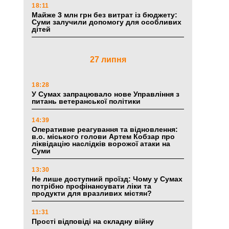
18:11
Майже 3 млн грн без витрат із бюджету:
Суми залучили допомогу для особливих
дітей
27 липня
18:28
У Сумах запрацювало нове Управління з
питань ветеранської політики
14:39
Оперативне реагування та відновлення:
в.о. міського голови Артем Кобзар про
ліквідацію наслідків ворожої атаки на
Суми
13:30
Не лише доступний проїзд: Чому у Сумах
потрібно профінансувати ліки та
продукти для вразливих містян?
11:31
Прості відповіді на складну війну