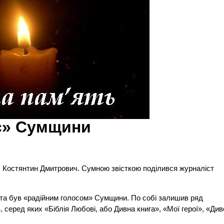
с» Сумщини
ол Костянтин Дмитрович. Сумною звісткою поділився журналіст
іо та був «радійним голосом» Сумщини. По собі залишив ряд
, серед яких «Біблія Любові, або Дивна книга», «Мої герої», «Див