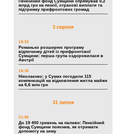
Пенсійний фонд Сумщини спрямував 0,2
млрд грн на пенсії, страхові виплати та
підтримку прифронтових громад
3 серпня
18:53
Романько розширює програму
відпочинку дітей із прифронтової
Сумщини: перша група оздоровилася в
Австрії
18:30
Ніколаєнко: у Сумах погодили 115
компенсацій на відновлення житла майже
на 6,6 млн грн
31 липня
21:00
До 19 400 гривень на паливо: Пенсійний
фонд Сумщини пояснив, як отримати
допомогу на зиму