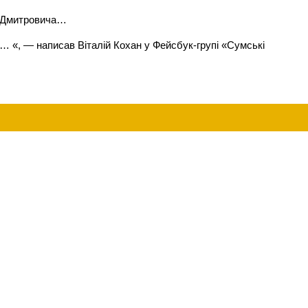
на Дмитровича…
ав…
«, — написав Віталій Кохан у Фейсбук-групі «Сумські