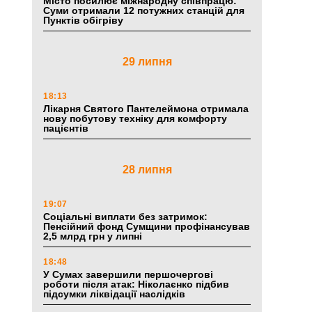
Місто посилює міжнародну співпрацю:
Суми отримали 12 потужних станцій для
Пунктів обігріву
29 липня
18:13
Лікарня Святого Пантелеймона отримала
нову побутову техніку для комфорту
пацієнтів
28 липня
19:07
Соціальні виплати без затримок:
Пенсійний фонд Сумщини профінансував
2,5 млрд грн у липні
18:48
У Сумах завершили першочергові
роботи після атак: Ніколаєнко підбив
підсумки ліквідації наслідків