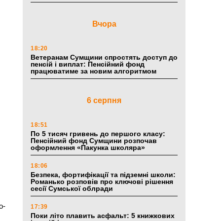
Вчора
18:20
Ветеранам Сумщини спростять доступ до
пенсій і виплат: Пенсійний фонд
працюватиме за новим алгоритмом
6 серпня
18:51
По 5 тисяч гривень до першого класу:
Пенсійний фонд Сумщини розпочав
оформлення «Пакунка школяра»
18:06
Безпека, фортифікації та підземні школи:
Романько розповів про ключові рішення
сесії Сумської облради
о-
17:39
Поки літо плавить асфальт: 5 книжкових