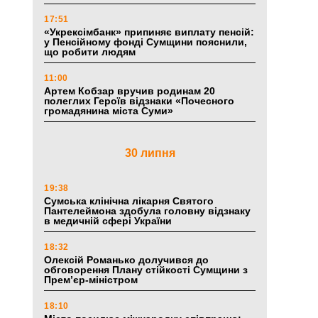
17:51
«Укрексімбанк» припиняє виплату пенсій:
у Пенсійному фонді Сумщини пояснили,
що робити людям
11:00
Артем Кобзар вручив родинам 20
полеглих Героїв відзнаки «Почесного
громадянина міста Суми»
30 липня
19:38
Сумська клінічна лікарня Святого
Пантелеймона здобула головну відзнаку
в медичній сфері України
18:32
Олексій Романько долучився до
обговорення Плану стійкості Сумщини з
Прем’єр-міністром
18:10