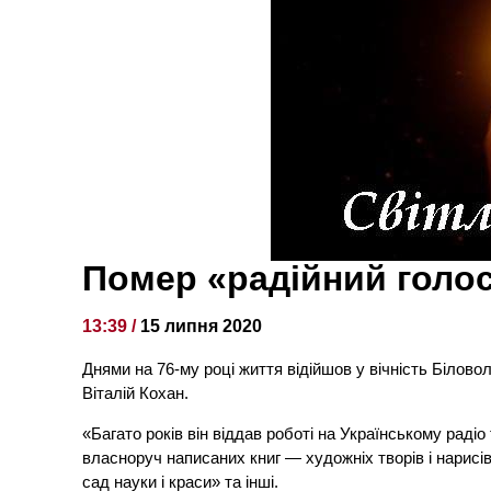
Помер «радійний голо
13:39 /
15 липня 2020
Днями на 76-му році життя відійшов у вічність Білов
Віталій Кохан.
«Багато років він віддав роботі на Українському рад
власноруч написаних книг — художніх творів і нарисів
сад науки і краси» та інші.