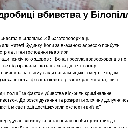
дробиці вбивства у Білопіл
вбивства в білопільській багатоповерхівці.
омили жителі будинку. Коли за вказаною адресою прибули
устріла літня господиня квартири.
злади психічного здоров‘я. Вона просила правоохоронців не
і не підозрювала, що він кілька днів як помер.
 і виявила на ньому сліди насильницької смерті. Згодом
механічної асфіксії та колото-різаних ран живота, шиї і
чі поліції за фактом убивства відкрили кримінальне
бивство». До розслідування та розкриття злочину долучилис
сті, місце події досліджували експерти виїзної
.
 передував злочину та встановили особи причетних до
ію Ігор Кісільов, начальник Білопільського відділення поліц