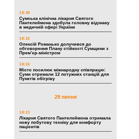
19:38
Сумська клінічна лікарня Святого
Пантелеймона здобула головну відзнаку
в медичній сфері України
18:32
Олексій Романько долучився до
обговорення Плану стійкості Сумщини з
Прем’єр-міністром
18:10
Місто посилює міжнародну співпрацю:
Суми отримали 12 потужних станцій для
Пунктів обігріву
29 липня
18:13
Лікарня Святого Пантелеймона отримала
нову побутову техніку для комфорту
пацієнтів