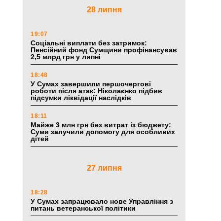
28 липня
19:07
Соціальні виплати без затримок:
Пенсійний фонд Сумщини профінансував
2,5 млрд грн у липні
18:48
У Сумах завершили першочергові
роботи після атак: Ніколаєнко підбив
підсумки ліквідації наслідків
18:11
Майже 3 млн грн без витрат із бюджету:
Суми залучили допомогу для особливих
дітей
27 липня
18:28
У Сумах запрацювало нове Управління з
питань ветеранської політики