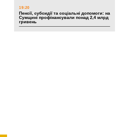
19:20
Пенсії, субсидії та соціальні допомоги: на
Сумщині профінансували понад 2,4 млрд
гривень