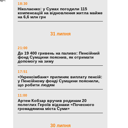
18:30
Ніколаєнко: у Сумах погодили 115
компенсацій на відновлення житла майже
на 6,6 млн грн
31 липня
21:00
До 19 400 гривень на паливо: Пенсійний
фонд Сумщини пояснив, як отримати
допомогу на зиму
17:51
«Укрексімбанк» припиняє виплату пенсій:
у Пенсійному фонді Сумщини пояснили,
що робити людям
11:00
Артем Кобзар вручив родинам 20
полеглих Героїв відзнаки «Почесного
громадянина міста Суми»
30 липня