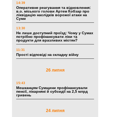
14:39
Оперативне реагування та відновлення:
в.о. міського голови Артем Кобзар про
ліквідацію наслідків ворожої атаки на
Суми
13:30
Не лише доступний проїзд: Чому у Сумах
потрібно профінансувати ліки та
продукти для вразливих містян?
11:31
Прості відповіді на складну війну
26 липня
15:43
Мешканцям Сумщини профінансували
пенсії, лікарняні й субсидії на 2,5 млрд
гривень
24 липня