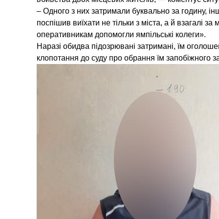
– Одного з них затримали буквально за годину, і
поспішив виїхати не тільки з міста, а й взагалі з
оперативникам допомогли ямпільські колеги».
Наразі обидва підозрювані затримані, їм оголошен
клопотання до суду про обрання їм запобіжного з