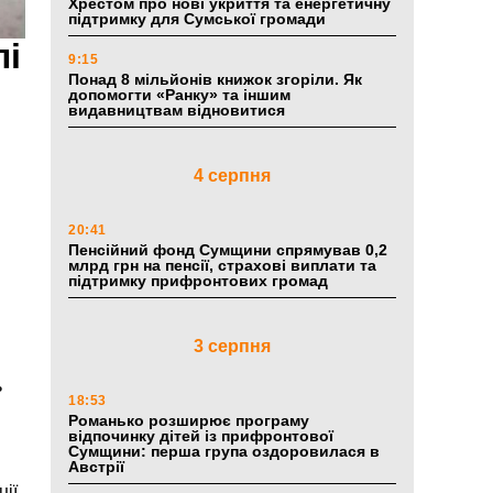
Хрестом про нові укриття та енергетичну
підтримку для Сумської громади
лі
9:15
Понад 8 мільйонів книжок згоріли. Як
допомогти «Ранку» та іншим
видавництвам відновитися
4 серпня
20:41
Пенсійний фонд Сумщини спрямував 0,2
млрд грн на пенсії, страхові виплати та
підтримку прифронтових громад
3 серпня
ь
18:53
Романько розширює програму
відпочинку дітей із прифронтової
Сумщини: перша група оздоровилася в
Австрії
ії.