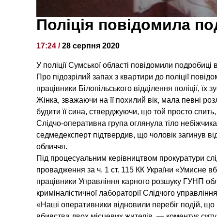
Поліція повідомила по
17:24 /
28 серпня 2020
У поліції Сумської області повідомили подробиці 
Про підозрілий запах з квартири до поліції повід
працівники Білопільського відділення поліції, їх з
Жінка, зважаючи на її похилий вік, мала певні ро
будити її сина, стверджуючи, що той просто спить, 
Слідчо-оперативна група оглянула тіло небіжчика
седмедексперт підтвердив, що чоловік загинув від 
обличчя.
Під процесуальним керівництвом прокуратури слід
провадження за ч. 1 ст. 115 КК України «Умисне в
працівники Управління карного розшуку ГУНП обла
криміналістичної лабораторії Слідчого управління
«Наші оперативники відновили перебіг подій, що
вбивства двох місцевих жителів, — коментує ситуац