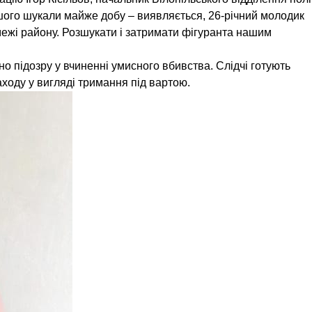
ншого шукали майже добу – виявляється, 26-річний молодик
а межі району. Розшукати і затримати фігуранта нашим
о підозру у вчиненні умисного вбивства. Слідчі готують
аходу у вигляді тримання під вартою.