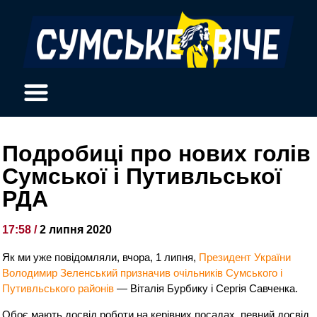
Подробиці про нових голів
Сумської і Путивльської
РДА
17:58 /
2 липня 2020
Як ми уже повідомляли, вчора, 1 липня,
Президент України
Володимир Зеленський призначив очільників Сумського і
Путивльського районів
— Віталія Бурбику і Сергія Савченка.
Обоє мають досвід роботи на керівних посадах, певний досвід