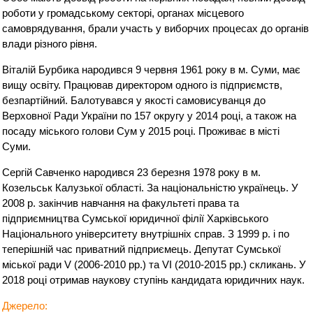
роботи у громадському секторі, органах місцевого
самоврядування, брали участь у виборчих процесах до органів
влади різного рівня.
Віталій Бурбика народився 9 червня 1961 року в м. Суми, має
вищу освіту. Працював директором одного із підприємств,
безпартійний. Балотувався у якості самовисуванця до
Верховної Ради України по 157 округу у 2014 році, а також на
посаду міського голови Сум у 2015 році. Проживає в місті
Суми.
Сергій Савченко народився 23 березня 1978 року в м.
Козельськ Калузької області. За національністю українець. У
2008 р. закінчив навчання на факультеті права та
підприємництва Сумської юридичної філії Харківського
Національного університету внутрішніх справ. З 1999 р. і по
теперішній час приватний підприємець. Депутат Сумської
міської ради V (2006-2010 рр.) та VI (2010-2015 рр.) скликань. У
2018 році отримав наукову ступінь кандидата юридичних наук.
Джерело: