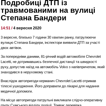
Подробиці ДТП із
травмованими на вулиці
Степана Бандери
14:51 /
4 вересня 2020
3 вересня, близько 7 години 30 хвилин ранку, патрулюючи
вулицю Степана Бандери, інспектори виявили ДТП за участі
двох автівок.
За попередніми даними, 81-річний водій автомобіля Chevrolet
Lacetti, не дотримавшись безпечної дистанції та швидкості
руху, допустив наїзд на автомобіль Volvo з напівпричепом, який
знаходився в нерухомому стані.
Внаслідок автопригоди керманич Chevrolet Lacetti отримав
тілесні ушкодження. Його доправили до лікарні для надання
медичної допомоги.
На місце автопригоди патрульні викликали слідчо-оперативну
групу Сумського відділу поліції. Триває перевірка.