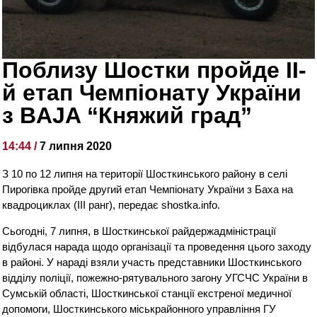
Поблизу Шостки пройде ІІ-
й етап Чемпіонату України
з BAJA “Княжий град”
14:44 /
7 липня 2020
З 10 по 12 липня на території Шосткинського району в селі
Пирогівка пройде другий етап Чемпіонату України з Баха на
квадроциклах (III ранг), передає shostka.info.
Сьогодні, 7 липня, в Шосткинської райдержадміністрації
відбулася нарада щодо організації та проведення цього заходу
в районі. У нараді взяли участь представники Шосткинського
відділу поліції, пожежно-рятувального загону УГСЧС України в
Сумській області, Шосткинської станції екстреної медичної
допомоги, Шосткинського міськрайонного управління ГУ