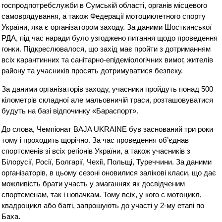
госпродпотребслужби в Сумській області, органів місцевого
самоврядування, а також Федерації мотоциклетного спорту
України, яка є організатором заходу. За даними Шосткинської
РДА, під час наради було узгоджено питання щодо проведення
гонки. Підкреслювалося, що захід має пройти з дотриманням
всіх карантинних та санітарно-епідеміологічних вимог, жителів
району та учасників просять дотримуватися безпеку.
За даними організаторів заходу, учасники пройдуть понад 500
кілометрів складної але мальовничій траси, розташовуватися
будуть на базі відпочинку «Бараспорт».
До слова, Чемпіонат BAJA UKRAINE був заснований три роки
тому і проходить щорічно. За час проведення об’єднав
спортсменів зі всіх регіонів України, а також учасників з
Білорусії, Росії, Болгарії, Чехії, Польщі, Туреччини. За даними
організаторів, в цьому сезоні оновилися залікові класи, що дає
можливість брати участь у змаганнях як досвідченим
спортсменам, так і новачкам. Тому всіх, у кого є мотоцикл,
квадроцикл або баггі, запрошують до участі у 2-му етапі по
Баха.